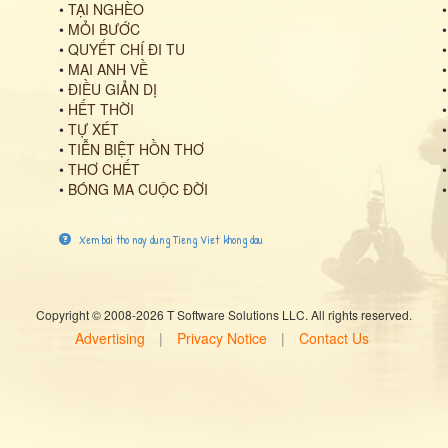
•
TẠI NGHÈO
•
MỎI BƯỚC
•
QUYẾT CHÍ ĐI TU
•
MAI ANH VỀ
•
ĐIỀU GIẢN DỊ
•
HẾT THỜI
•
TỰ XÉT
•
TIỄN BIỆT HỒN THƠ
•
THƠ CHẾT
•
BÓNG MA CUỘC ĐỜI
Xem bai tho nay dung Tieng Viet khong dau
Copyright © 2008-2026 T Software Solutions LLC. All rights reserved.
Advertising
|
Privacy Notice
|
Contact Us