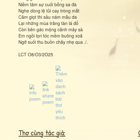
Niềm tâm sự cuối bỗng sa đà
Nghe dòng lệ tủi cay tròng mắt
Cảm giọt thi sầu nám mẫu da
Lại những mùa trăng tàn lá đổ
Còn bên gác mộng cảnh mây sà
Em ngồi lọn tóc mềm buông xoã
Ngỡ suối thu buồn chảy nhẹ qua ./.
LCT O8/O3/2O25
Thơ cùng tác giả: