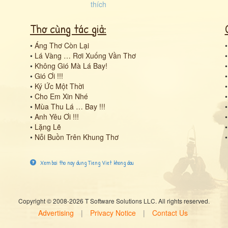
Thơ cùng tác giả:
•
Áng Thơ Còn Lại
•
Lá Vàng … Rơi Xuống Vần Thơ
•
Không Gió Mà Lá Bay!
•
Gió Ơi !!!
•
Ký Ức Một Thời
•
Cho Em Xin Nhé
•
Mùa Thu Lá … Bay !!!
•
Anh Yêu Ơi !!!
•
Lặng Lẽ
•
Nỗi Buồn Trên Khung Thơ
Xem bai tho nay dung Tieng Viet khong dau
Copyright © 2008-2026 T Software Solutions LLC. All rights reserved.
Advertising
|
Privacy Notice
|
Contact Us