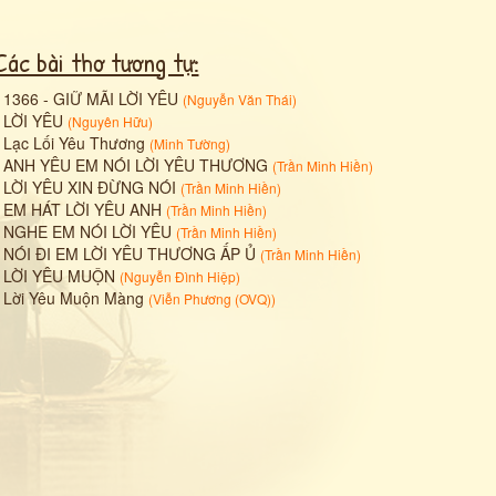
Các bài thơ tương tự:
•
1366 - GIỮ MÃI LỜI YÊU
(
Nguyễn Văn Thái
)
•
LỜI YÊU
(
Nguyên Hữu
)
•
Lạc Lối Yêu Thương
(
Minh Tường
)
•
ANH YÊU EM NÓI LỜI YÊU THƯƠNG
(
Trần Minh Hiền
)
•
LỜI YÊU XIN ĐỪNG NÓI
(
Trần Minh Hiền
)
•
EM HÁT LỜI YÊU ANH
(
Trần Minh Hiền
)
•
NGHE EM NÓI LỜI YÊU
(
Trần Minh Hiền
)
•
NÓI ĐI EM LỜI YÊU THƯƠNG ẤP Ủ
(
Trần Minh Hiền
)
•
LỜI YÊU MUỘN
(
Nguyễn Đình Hiệp
)
•
Lời Yêu Muộn Màng
(
Viễn Phương (OVQ)
)