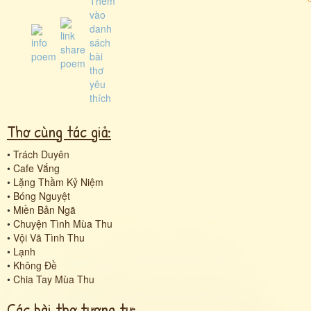
Thơ cùng tác giả:
•
Trách Duyên
•
Cafe Vắng
•
Lặng Thầm Kỷ Niệm
•
Bóng Nguyệt
•
Miền Bản Ngã
•
Chuyện Tình Mùa Thu
•
Vội Vã Tình Thu
•
Lạnh
•
Không Đề
•
Chia Tay Mùa Thu
Các bài thơ tương tự: