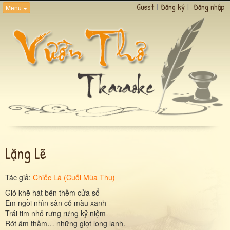
Guest
|
Đăng ký
|
Đăng nhập
Menu
Lặng Lẽ
Tác giả:
Chiếc Lá (Cuối Mùa Thu)
Gió khẽ hát bên thềm cửa sổ
Em ngồi nhìn sân cỏ màu xanh
Trái tim nhỏ rưng rưng kỷ niệm
Rớt âm thầm… những giọt long lanh.