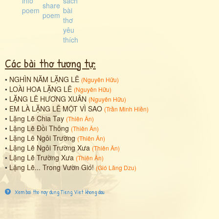
Các bài thơ tương tự:
•
NGHÌN NĂM LẶNG LẼ
(
Nguyên Hữu
)
•
LOÀI HOA LẶNG LẼ
(
Nguyên Hữu
)
•
LẶNG LẼ HƯƠNG XUÂN
(
Nguyên Hữu
)
•
EM LÀ LẶNG LẼ MỘT VÌ SAO
(
Trần Minh Hiền
)
•
Lặng Lẽ Chia Tay
(
Thiên Ân
)
•
Lặng Lẽ Đồi Thông
(
Thiên Ân
)
•
Lặng Lẽ Ngôi Trường
(
Thiên Ân
)
•
Lặng Lẽ Ngôi Trường Xưa
(
Thiên Ân
)
•
Lặng Lẽ Trường Xưa
(
Thiên Ân
)
•
Lặng Lẽ... Trong Vườn Gió!
(
Gió Lãng Dzu
)
Xem bai tho nay dung Tieng Viet khong dau