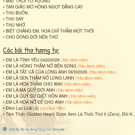
•
MẶT TRỜI TƠ VƯƠNG
•
TAN GIẤC MƠ HỒNG NGỌT ĐẮNG CAY
•
THU BUỒN
•
THU SAY
•
THU NHỚ
•
BIẾT CHĂNG EM, HOA CHỈ THẮM MỘT THỜI
•
CHO DÒNG ĐỜI NÊN THƠ
Các bài thơ tương tự:
•
EM LÀ TÌNH YÊU 04202026
(
Trần Minh Hiền
)
•
EM LÀ HỒNG THẮM NỞ BÊN SONG
(
Trần Minh Hiền
)
•
EM LÀ TẤT CẢ CỦA LÒNG ANH 06302026
(
Trần Minh Hiền
)
•
EM LÀ SEN THẮM NỞ LONG LANH
(
Trần Minh Hiền
)
•
EM LÀ HOA THẮM CHO ANH
(
Trần Minh Hiền
)
•
EM LÀ MA QUỶ ĐỜI ANH
(
Trần Minh Hiền
)
•
EM LÀ QUỶ SỨ GIẾT HỒN ANH
(
Trần Minh Hiền
)
•
EM LÀ HOA NỞ ĐỂ CHO ANH
(
Trần Minh Hiền
)
•
Đêm Lạc Loài (2)
(
Lê Cảnh Tiến
)
•
Tâm Thức (Golden Heart) Được Xem Là Thức Thứ 0 (Zero), Đôi Khi Nó Còn Được Định Nghĩa Như Tính Dục (Desire Nature), Hay Phật Tính (Buddha Nature),.
Xem bai tho nay dung Tieng Viet khong dau