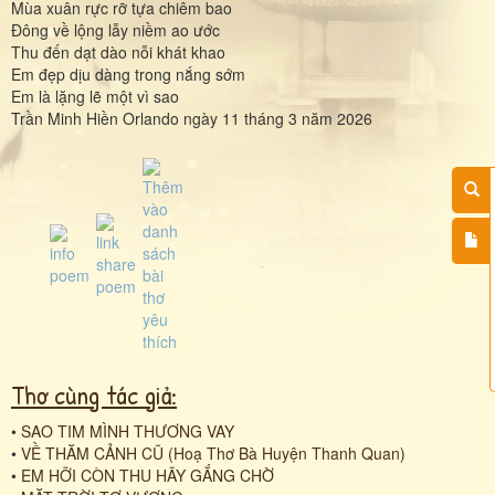
Mùa xuân rực rỡ tựa chiêm bao
Đông về lộng lẫy niềm ao ước
Thu đến dạt dào nỗi khát khao
Em đẹp dịu dàng trong nắng sớm
Em là lặng lẽ một vì sao
Trần Minh Hiền Orlando ngày 11 tháng 3 năm 2026
Thơ cùng tác giả:
•
SAO TIM MÌNH THƯƠNG VAY
•
VỀ THĂM CẢNH CŨ (Hoạ Thơ Bà Huyện Thanh Quan)
•
EM HỠI CÒN THU HÃY GẮNG CHỜ