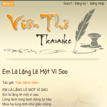
Guest
|
Đăng ký
|
Đăng nhập
Menu
Em Là Lặng Lẽ Một Vì Sao
Tác giả:
Trần Minh Hiền
EM LÀ LẶNG LẼ MỘT VÌ SAO
Em là lặng lẽ một vì sao
Lóng lánh long lanh đáng tự hào
Mùa hạ lung linh như giấc mộng