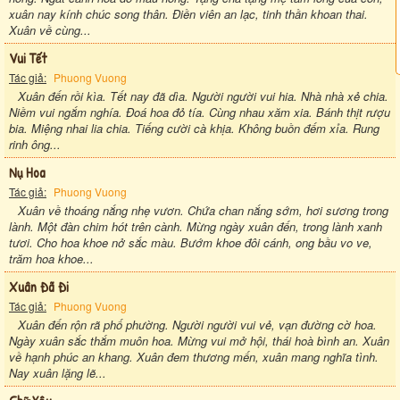
xuân nay kính chúc song thân. Điền viên an lạc, tinh thần khoan thai.
Xuân về cùng...
Vui Tết
Tác giả:
Phuong Vuong
Xuân đến rồi kìa. Tết nay đã dìa. Người người vui hia. Nhà nhà xẻ chia.
Niềm vui ngắm nghía. Đoá hoa đỏ tía. Cùng nhau xăm xia. Bánh thịt rượu
bia. Miệng nhai lia chia. Tiếng cười cà khịa. Không buồn đếm xỉa. Rung
rinh ông...
Nụ Hoa
Tác giả:
Phuong Vuong
Xuân về thoáng nắng nhẹ vươn. Chứa chan nắng sớm, hơi sương trong
lành. Một đàn chim hót trên cành. Mừng ngày xuân đến, trong lành xanh
tươi. Cho hoa khoe nở sắc màu. Bướm khoe đôi cánh, ong bầu vo ve,
trăm hoa khoe...
Xuân Đã Đi
Tác giả:
Phuong Vuong
Xuân đến rộn rã phố phường. Người người vui vẻ, vạn đường cờ hoa.
Ngày xuân sắc thắm muôn hoa. Mừng vui mở hội, thái hoà bình an. Xuân
về hạnh phúc an khang. Xuân đem thương mến, xuân mang nghĩa tình.
Nay xuân lặng lẽ...