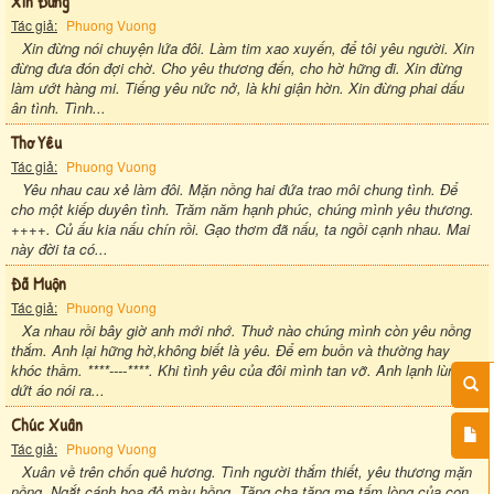
Xin Đừng
Tác giả:
Phuong Vuong
Xin đừng nói chuyện lứa đôi. Làm tim xao xuyến, để tôi yêu người. Xin
đừng đưa đón đợi chờ. Cho yêu thương đến, cho hờ hững đi. Xin đừng
làm ướt hàng mi. Tiếng yêu nức nở, là khi giận hờn. Xin đừng phai dấu
ân tình. Tình...
Thơ Yêu
Tác giả:
Phuong Vuong
Yêu nhau cau xẻ làm đôi. Mặn nồng hai đứa trao môi chung tình. Để
cho một kiếp duyên tình. Trăm năm hạnh phúc, chúng mình yêu thương.
++++. Củ ấu kia nấu chín rồi. Gạo thơm đã nấu, ta ngồi cạnh nhau. Mai
này đời ta có...
Đã Muộn
Tác giả:
Phuong Vuong
Xa nhau rồi bây giờ anh mới nhớ. Thuở nào chúng mình còn yêu nồng
thắm. Anh lại hững hờ,không biết là yêu. Để em buồn và thường hay
khóc thầm. ****----****. Khi tình yêu của đôi mình tan vỡ. Anh lạnh lùng
dứt áo nói ra...
Chúc Xuân
Tác giả:
Phuong Vuong
Xuân về trên chốn quê hương. Tình người thắm thiết, yêu thương mặn
nồng. Ngắt cánh hoa đỏ màu hồng. Tặng cha tặng mẹ tấm lòng của con,