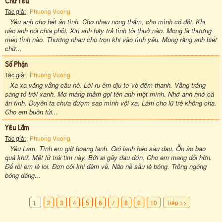
Chữ Yêu
Tác giả:
Phuong Vuong
Yêu anh cho hết ân tình. Cho nhau nồng thắm, cho mình có đôi. Khi
nào anh nói chia phôi. Xin anh hãy trả tình tôi thuở nào. Mong là thương
mến tình nào. Thương nhau cho trọn khi vào tình yêu. Mong rằng anh biết
chữ...
Số Phận
Tác giả:
Phuong Vuong
Xa xa văng vẳng câu hò. Lời ru êm dịu tơ vò đêm thanh. Vầng trăng
sáng tỏ trời xanh. Mơ màng thầm gọi tên anh một mình. Nhớ anh nhớ cả
ân tình. Duyên ta chưa đượm sao mình vội xa. Làm cho lũ trẻ không cha.
Cho em buồn tủi...
Yêu Lầm
Tác giả:
Phuong Vuong
Yêu Lầm. Tình em giờ hoang lạnh. Gió lạnh héo sầu đau. Ồn ào bao
quá khứ. Mệt lử trái tim này. Bởi ai gây đau đớn. Cho em mang dỗi hờn.
Để rồi em lẻ loi. Đơn côi khi đêm về. Não nề sầu lẻ bóng. Trông ngóng
bóng dáng...
1
2
3
4
5
6
7
8
9
10
Tiếp >>