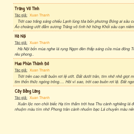
Trăng Vô Tình
Tác giả:
Xuan Thanh
Trời cao trăng sáng chiếu Lạnh lùng tỏa bốn phương Bóng ai sầu 
Áo choàng ướt đẫm sương Trăng vô tình hờ hững Khối sầu cạn ni
Hà Nội
Tác giả:
Xuan Thanh
Hà Nội bốn mùa nghe lá rụng Ngọn đèn thắp sáng cửa mùa đông Tr
rêu phong..
Mưa Phùn Thành Đô
Tác giả:
Xuan Thanh
Trời trên cao mắt buồn rơi lệ ướt. Đất dưới trần, tim nhớ nhỏ giọt 
tim thổn thức ngóng trông…. Hỏi vì sao, trời cao buồn rơi lệ. Đất ngo
Cây Bằng Lăng
Tác giả:
Xuan Thanh
Xuân lộc non chồi biếc Hạ tím thẫm trời hoa Thu cành nghiêng lá
nhuộm màu tím nhớ Phong trần cành nhuốm bạc Lá chuyển màu nê