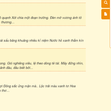
cô quạnh Xót chia một đoạn trường. Đèn mờ vương ánh tỏ
ềm thương…
ái sấu bâng khuâng nhiều kỉ niệm Nước hồ xanh thẫm kín
mong. Gió nghiêng xiêu, lệ theo dòng tê tái. Mây đứng nhìn,
ảnh đầu, đâu biết bởi...
 đợi Đông sắc ửng mặn mà.. Lộc trải màu xanh tơ Hoa
n thơ…