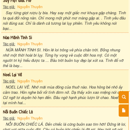
Say Một Giấc Mơ
Tác giả:
Nguyễn Thuyền
Say từng giọt rượu ly bia. Hay say một giấc mơ khuya gập chàng. Tình
ta quá đổi nồng nàn. Chỉ mong một phút mơ màng gập ai. . Tình yêu đâu
nói đúng sai. Chỉ là dành cả tương lai lụy phiền. Tình yêu không nói
bạc...
Nửa Mãnh Tình Si
Tác giả:
Nguyễn Thuyền
NỬA MÃNH TÌNH SI. Hồn lẽ loi trông về phía chân trời. Bỗng nhung
nhớ một thời hoài bi lụy. Từng hy vọng về cuộc đời hoa mỹ. Có một
người tri kỷ hiểu được ta ... Bầu trời buồn tuy đẹp lại xót xa. Tình đổ vỡ
thế là bay...
Noel Lại Về
Tác giả:
Nguyễn Thuyền
NOEL LẠI VỀ. Nhớ mãi mùa đông của thuở nào. Hoa hồng bé nhỏ ấy
cầm trao. Hồn nghe bối rối tình đơm nở. Dạ thấy xôn xao miệng nói chào.
Cứ ngỡ tơ duyên hò hẹn đến. Đâu ngờ hạnh phúc lượn lờ chao. Noel hiện
tại mình hai...
Nỗi Buồn Chiếc Lá
Tác giả:
Nguyễn Thuyền
NỖI BUỒN CHIẾC LÁ. Đến chiếc lá cũng buồn sao tim hỡi! Đứng lẽ loi,
chơi vơi giữa cuộc đời. Cây có buồn khi chiếc lá đã rơi. Hay trót nỡ nói