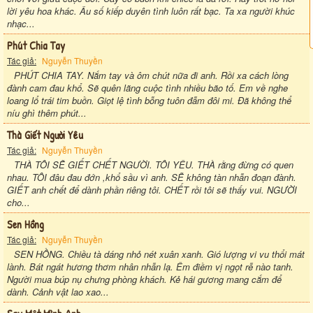
lời yêu hoa khác. Âu số kiếp duyên tình luôn rất bạc. Ta xa người khúc
nhạc...
Phút Chia Tay
Tác giả:
Nguyễn Thuyền
PHÚT CHIA TAY. Nắm tay và ôm chút nữa đi anh. Rồi xa cách lòng
đành cam đau khổ. Sẽ quên lãng cuộc tình nhiều bão tố. Em về nghe
loang lổ trái tim buồn. Giọt lệ tình bỗng tuôn đẫm đôi mi. Đã không thể
níu ghì thêm phút...
Thà Giết Người Yêu
Tác giả:
Nguyễn Thuyền
THÀ TÔI SẼ GIẾT CHẾT NGƯỜI. TÔI YÊU. THÀ rằng đừng có quen
nhau. TÔI đâu đau đớn ,khổ sầu vì anh. SẼ không tàn nhẫn đoạn đành.
GIẾT anh chết để dành phần riêng tôi. CHẾT rồi tôi sẽ thấy vui. NGƯỜI
cho...
Sen Hồng
Tác giả:
Nguyễn Thuyền
SEN HỒNG. Chiều tà dáng nhỏ nét xuân xanh. Gió lượng vi vu thổi mát
lành. Bát ngát hương thơm nhân nhẫn lạ. Êm điềm vị ngọt rễ nào tanh.
Người mua búp nụ chưng phòng khách. Kẻ hái gương mang cắm để
dành. Cảnh vật lao xao...