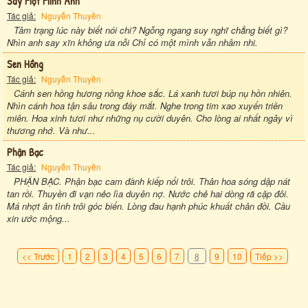
Say Một Mình Anh
Tác giả:
Nguyễn Thuyền
Tâm trạng lúc này biết nói chi? Ngỗng ngang suy nghĩ chẳng biết gì?
Nhìn anh say xĩn không ưa nỗi Chỉ có một mình vẫn nhâm nhi.
Sen Hồng
Tác giả:
Nguyễn Thuyền
Cánh sen hồng hương nồng khoe sắc. Lá xanh tươi búp nụ hồn nhiên.
Nhìn cánh hoa tận sâu trong đáy mắt. Nghe trong tim xao xuyến triền
miên. Hoa xinh tươi như những nụ cười duyên. Cho lòng ai nhất ngây vì
thương nhớ. Và như...
Phận Bạc
Tác giả:
Nguyễn Thuyền
PHẬN BẠC. Phận bạc cam đành kiếp nổi trôi. Thân hoa sóng dập nát
tan rồi. Thuyền đi vạn nẻo lìa duyên nợ. Nước chẻ hai dòng rã cặp đôi.
Má nhợt ân tình trôi góc biển. Lòng đau hạnh phúc khuất chân đồi. Cầu
xin ước mộng...
<< Trước
1
2
3
4
5
6
7
8
9
10
Tiếp >>