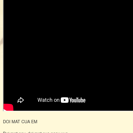
DOI MAT CUA EM