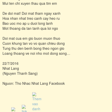
Mui ten chi xuyen thau qua tim em
De doi mat! Doi mat tham ngay xanh
Hoa nhan nhat treo canh cay heo ru
Bao uoc mo ap u duoi long lanh
Mot thoang da tan tanh qua loi ngo
Doi mat cua em gio buon muon thuo
Cuon khung tan vo vo quan chieu dong
Tung thu den benh bong theo ngon gio
Loang thoang ve noi nho mot dong song…
22/7/2016
Nhat Lang
(Nguyen Thanh Sang)
Nguon: Tho Nhac Nhat Lang Facebook