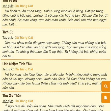
Thu Tử Biệt
Tác giả:
Dã Tràng Cát
Vũ hoàn u uẩn rũ cờ tang. Tinh tú long lanh đỏ lệ hàng. Cát gió trung
đông cuồng bão quỷ. Lưỡng hà cô phụ xác hương tan. Đã bao đầu trẻ rớt
bên cành. Sa mạc vàng ươm đón máu xanh. Nấc cuối tim trào bên ngực
mẹ. Hết...
Tích Cũ
Tác giả:
Dã Tràng Cát
Xin trao nhau cuộc đời giữa nhịp sống. Chẳng bán mua chẳng chợ búa
vô hồn. Xin trao nhau ân tình giữa trời rộng. Trọn lực yêu của cuộc sống
sinh tồn. Ta không thể mua dẫu là sự thật. Ta không thể bán chính cuộc
đời ta...
Linh Nhiệm Tình Yêu
Tác giả:
Dã Tràng Cát
Vũ trụ xoay vần lồng lộng mấy chiều sâu. Mênh mông không trung mấy
bến bờ tới hạn. Những chiều kích nào Chúa Tể Càn Khôn không ôm xiết.
Không gian nào bao la mà thiếu vắng một tình yêu? Tình yêu, mật ngọt
của càn...
Thu Gia Thôn
Tác giả:
Dã Tràng Cát
Ý hợp tâm đầu bếp lửa nhen. Nhà tranh vách đất một chao đèn. Hiên
phên lá mới reo cùng gió. Lọ cọ leng keng bếp nhọ đen. Ồn ã thu mùa