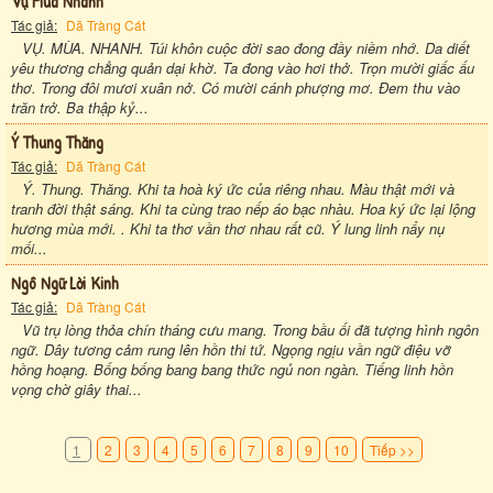
Vụ Mùa Nhanh
Tác giả:
Dã Tràng Cát
VỤ. MÙA. NHANH. Túi khôn cuộc đời sao đong đầy niềm nhớ. Da diết
yêu thương chẳng quản dại khờ. Ta đong vào hơi thở. Trọn mười giấc ấu
thơ. Trong đôi mươi xuân nở. Có mười cánh phượng mơ. Đem thu vào
trăn trở. Ba thập kỷ...
Ý Thung Thăng
Tác giả:
Dã Tràng Cát
Ý. Thung. Thăng. Khi ta hoà ký ức của riêng nhau. Màu thật mới và
tranh đời thật sáng. Khi ta cùng trao nếp áo bạc nhàu. Hoa ký ức lại lộng
hương mùa mới. . Khi ta thơ vần thơ nhau rất cũ. Ý lung linh nẩy nụ
mối...
Ngô Ngữ Lời Kinh
Tác giả:
Dã Tràng Cát
Vũ trụ lòng thỏa chín tháng cưu mang. Trong bầu ối đã tượng hình ngôn
ngữ. Dây tương cảm rung lên hồn thi tứ. Ngọng ngịu vần ngữ điệu vỡ
hồng hoạng. Bống bống bang bang thức ngủ non ngàn. Tiếng linh hồn
vọng chờ giây thai...
1
2
3
4
5
6
7
8
9
10
Tiếp >>