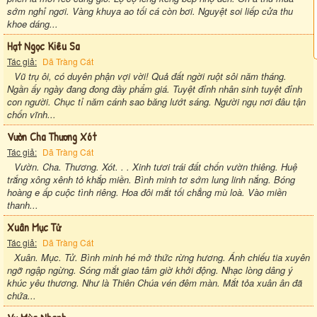
sớm nghỉ ngơi. Vàng khuya ao tối cá còn bơi. Nguyệt soi liếp cửa thu
khoe dáng...
Hạt Ngọc Kiêu Sa
Tác giả:
Dã Tràng Cát
Vũ trụ ôi, có duyên phận vợi vời! Quả đất ngời ruột sôi năm tháng.
Ngần ấy ngày đang đong đầy phẩm giá. Tuyệt đỉnh nhân sinh tuyệt đỉnh
con người. Chục tỉ năm cánh sao băng lướt sáng. Người ngụ nơi đâu tận
chốn vĩnh...
Vườn Cha Thương Xót
Tác giả:
Dã Tràng Cát
Vườn. Cha. Thương. Xót. . . Xinh tươi trái đất chốn vườn thiêng. Huệ
trắng xông xênh tỏ khắp miền. Bình minh tơ sớm lung linh nắng. Bóng
hoàng e ấp cuộc tình riêng. Hoa đôi mắt tối chẳng mù loà. Vào miền
thanh...
Xuân Mục Tử
Tác giả:
Dã Tràng Cát
Xuân. Mục. Tử. Bình minh hé mở thức rừng hương. Ánh chiếu tia xuyên
ngỡ ngập ngừng. Sóng mắt giao tâm giờ khởi động. Nhạc lòng dâng ý
khúc yêu thương. Như là Thiên Chúa vén đêm màn. Mắt tỏa xuân ân đã
chứa...