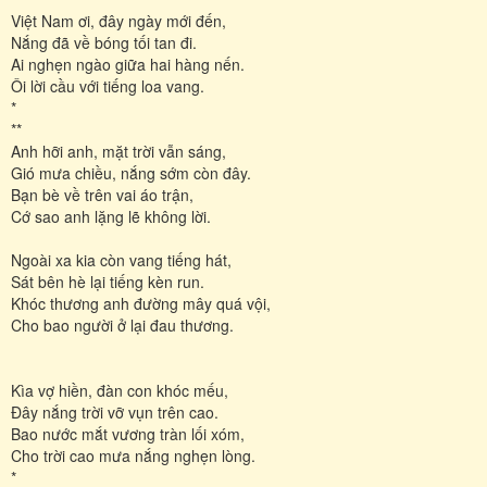
Việt Nam ơi, đây ngày mới đến,
Nắng đã về bóng tối tan đi.
Ai nghẹn ngào giữa hai hàng nến.
Ôi lời cầu với tiếng loa vang.
*
**
Anh hỡi anh, mặt trời vẫn sáng,
Gió mưa chiều, nắng sớm còn đây.
Bạn bè về trên vai áo trận,
Cớ sao anh lặng lẽ không lời.
Ngoài xa kia còn vang tiếng hát,
Sát bên hè lại tiếng kèn run.
Khóc thương anh đường mây quá vội,
Cho bao người ở lại đau thương.
Kìa vợ hiền, đàn con khóc mếu,
Đây nắng trời vỡ vụn trên cao.
Bao nước mắt vương tràn lối xóm,
Cho trời cao mưa nắng nghẹn lòng.
*