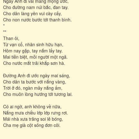
Ngày Anh đi vai mang mộng ước,
Cho đường nam núi bắc, đan tay.
Cho dân làng yên vui cày cấy,
Cho non nước bước tới thanh bình.
*
**
Than ôi,
Từ vạn cổ, nhân sinh hữu hạn,
Hôm nay gặp, tay nắm lấy tay.
Mai tiễn biệt, mỗi người một ngả.
Cho nước mắt trải khắp sơn hà.
Đường Anh đi ước ngày mai sáng,
Cho dân ta bước với nắng vàng,
Trời ở đó, ngàn mây nắng ấm,
Cho muôn lòng hướng tới tương lai.
Có ai ngờ, anh không về nữa,
Nắng mưa chiều lớp lớp rưng rơi.
Mái nhà xưa trăng soi lẻ bóng,
Cha mẹ già cột sống đơn côi.