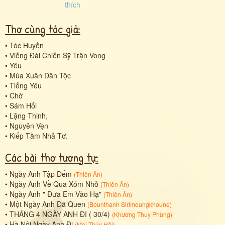
Thơ cùng tác giả:
•
Tóc Huyền
•
Viếng Đài Chiến Sỹ Trận Vong
•
Yêu
•
Mùa Xuân Dân Tộc
•
Tiếng Yêu
•
Chờ
•
Sám Hối
•
Lặng Thinh,
•
Nguyên Vẹn
•
Kiếp Tằm Nhả Tơ.
Các bài thơ tương tự:
•
Ngày Anh Tập Đếm
(
Thiên Ân
)
•
Ngày Anh Về Qua Xóm Nhỏ
(
Thiên Ân
)
•
Ngày Anh " Đưa Em Vào Hạ"
(
Thiên Ân
)
•
Một Ngày Anh Đã Quen
(
Bounthanh Sirimoungkhoune
)
•
THÁNG 4 NGÀY ANH ĐI ( 30/4)
(
Khương Thuỵ Phùng
)
•
Hà Nội Ngày Anh Đi
(
Mai Thúy Hải
)