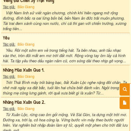
Viếng Đài Chiến Sỹ Trận Vong
Tác giả:
Bảo Giang
Việt Nam linh sử viết ngàn chương, chính khí hiên ngang mở rộng
đường, đỉnh bắc ra oai lừng bốn bể, bến Nam ân đức trải muôn phương.
Tài trai đem xánh cùng non nước, chí cả thi gan với chiến trường, xương
trắng tiền...
Yêu
Tác giả:
Bảo Giang
Yêu. Rồi một sớm em về trong tiếng hát. Ta bên nhau, anh tấu nhạc
vào thơ, tròn đôi mắt em mơ trời đất mới. Rộng vòng tay ôm lấy cả hình
hài. Ta tập yêu theo dấu ngàn năm cũ, cơn sóng dài theo nhịp gõ vọng...
Những Mùa Xuân Qua 1.
Tác giả:
Bảo Giang
Trời Thái Bình mây trôi bàng bạc, ðất Xuân Lộc nghe nặng đôi chân. Ta
nhớ mãi ngày xa đất bắc, tuổi lên hai chửa biết đánh vần. Ngồi trong
thúng mẹ còng lưng gánh, rời quê xưa biết gì là xuân? Từ...
Những Mùa Xuân Qua 2.
Tác giả:
Bảo Giang
Từ Xuân Lộc, rừng cao ôm gối mộng. Về Sài Gòn, ta dựng một trời mơ.
Đường xa, trời lạ, cỏ hoa cũng lạ. Vững bước vin mây theo bước người
hiền. Vai nghiên bút nhập đoàn làm sỹ tử, quyết một phen cho trời đất lưu
danh, mở...