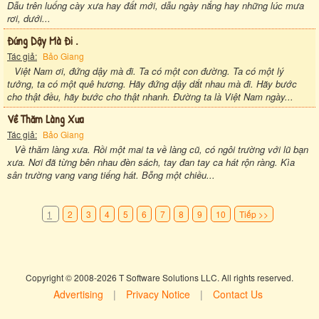
Dẫu trên luống cày xưa hay đất mới, dẫu ngày nắng hay những lúc mưa
rơi, dưới...
Đứng Dậy Mà Đi .
Tác giả:
Bảo Giang
Việt Nam ơi, đứng dậy mà đi. Ta có một con đường. Ta có một lý
tưởng, ta có một quê hương. Hãy đứng dậy dắt nhau mà đi. Hãy bước
cho thật đều, hãy bước cho thật nhanh. Đường ta là Việt Nam ngày...
Về Thăm Làng Xưa
Tác giả:
Bảo Giang
Về thăm làng xưa. Rồi một mai ta về làng cũ, có ngôi trường với lũ bạn
xưa. Nơi đã từng bên nhau đèn sách, tay đan tay ca hát rộn ràng. Kìa
sân trường vang vang tiếng hát. Bỗng một chiều...
1
2
3
4
5
6
7
8
9
10
Tiếp >>
Copyright © 2008-2026 T Software Solutions LLC. All rights reserved.
Advertising
|
Privacy Notice
|
Contact Us