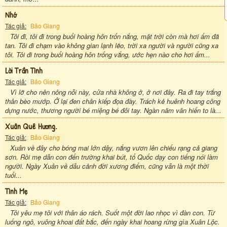
Nhớ
Tác giả:
Bảo Giang
Tôi đi, tôi đi trong buổi hoàng hôn trốn nắng, mặt trời còn mà hơi ấm đã
tan. Tôi đi chạm vào không gian lạnh lẽo, trời xa người và người cũng xa
tôi. Tôi đi trong buổi hoàng hôn trống vắng, ước hẹn nào cho hơi ấm...
Lời Trần Tình
Tác giả:
Bảo Giang
Vì lỡ cho nên nông nỗi này, cửa nhà không ở, ở nơi đây. Ra đi tay trắng
thân bèo mướp. Ở lại đen chân kiếp đọa đày. Trách kẻ huênh hoang công
dựng nước, thương người bé miệng bé đôi tay. Ngàn năm văn hiến to là...
Xuân Quê Hương.
Tác giả:
Bảo Giang
Xuân về đây cho bóng mai lớn dậy, nắng vươn lên chiếu rạng cả giang
sơn. Rồi mẹ dẫn con đến trường khai bút, tổ Quốc dạy con tiếng nói làm
người. Ngày Xuân về dẫu cảnh đời xương điểm, cũng vẫn là một thời
tuổi...
Tình Mẹ
Tác giả:
Bảo Giang
Tôi yêu mẹ tôi với thân áo rách. Suốt một đời lao nhọc vì đàn con. Từ
luống ngô, vuông khoai đất bắc, đến ngày khai hoang rừng gìa Xuân Lộc.