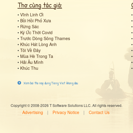
Thơ cùng tác giả:
•
Vĩnh Linh Ơi
•
Bồi Hồi Phố Xưa
•
Rừng Sác
•
Ký Ức Thời Covid
•
Trước Dòng Sông Thames
•
Khúc Hát Lòng Anh
•
Tôi Về Đây
•
Mùa Hè Trong Ta
•
Hải Âu Mình
•
Khúc Thu
Xem bai tho nay dung Tieng Viet khong dau
Copyright © 2008-2026 T Software Solutions LLC. All rights reserved.
Advertising
|
Privacy Notice
|
Contact Us