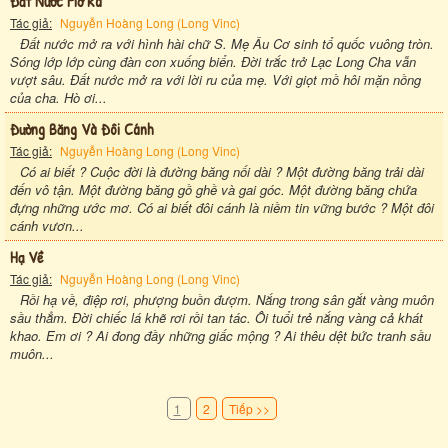
Đất Nước Mở Ra
Tác giả:
Nguyễn Hoàng Long (Long Vinc)
Đất nước mở ra với hình hài chữ S. Mẹ Âu Cơ sinh tổ quốc vuông tròn.
Sóng lớp lớp cùng đàn con xuống biển. Đời trắc trở Lạc Long Cha vẫn
vượt sâu. Đất nước mở ra với lời ru của mẹ. Với giọt mồ hôi mặn nồng
của cha. Hò ơi...
Đường Băng Và Đôi Cánh
Tác giả:
Nguyễn Hoàng Long (Long Vinc)
Có ai biết ? Cuộc đời là đường băng nối dài ? Một đường băng trải dài
đến vô tận. Một đường băng gồ ghề và gai góc. Một đường băng chứa
đựng những ước mơ. Có ai biết đôi cánh là niềm tin vững bước ? Một đôi
cánh vươn...
Hạ Về
Tác giả:
Nguyễn Hoàng Long (Long Vinc)
Rồi hạ về, điệp rơi, phượng buồn đượm. Nắng trong sân gắt vàng muôn
sầu thẳm. Đời chiếc lá khẽ rơi rồi tan tác. Ôi tuổi trẻ nắng vàng cả khát
khao. Em ơi ? Ai đong đầy những giấc mộng ? Ai thêu dệt bức tranh sầu
muôn...
1
2
Tiếp >>