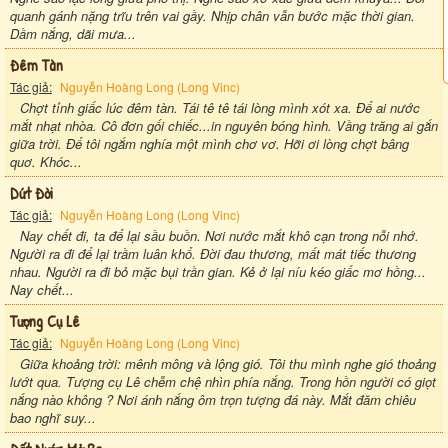
quanh gánh nặng trĩu trên vai gầy. Nhịp chân vẫn bước mặc thời gian.
Dầm nắng, dãi mưa...
Đêm Tàn
Tác giả:
Nguyễn Hoàng Long (Long Vinc)
Chợt tỉnh giấc lúc đêm tàn. Tái tê tê tái lòng mình xót xa. Để ai nước
mắt nhạt nhòa. Cô đơn gối chiếc...in nguyên bóng hình. Vầng trăng ai gắn
giữa trời. Để tôi ngắm nghía một mình chơ vơ. Hỡi ơi lòng chợt bâng
quơ. Khóc...
Dứt Đời
Tác giả:
Nguyễn Hoàng Long (Long Vinc)
Nay chết đi, ta để lại sầu buồn. Nơi nước mắt khô cạn trong nỗi nhớ.
Người ra đi để lại trầm luân khổ. Đời đau thương, mất mát tiếc thương
nhau. Người ra đi bỏ mặc bụi trần gian. Kẻ ở lại níu kéo giấc mơ hồng...
Nay chết...
Tượng Cụ Lê
Tác giả:
Nguyễn Hoàng Long (Long Vinc)
Giữa khoảng trời: mênh mông và lộng gió. Tôi thu mình nghe gió thoảng
lướt qua. Tượng cụ Lê chễm chệ nhìn phía nắng. Trong hồn người có giọt
nắng nào không ? Nơi ánh nắng ôm trọn tượng đá này. Mắt đăm chiêu
bao nghĩ suy...