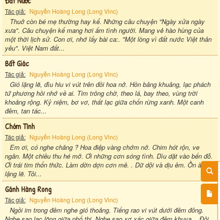
Đất Nước
Tác giả:
Nguyễn Hoàng Long (Long Vinc)
Thuở còn bé mẹ thường hay kể. Những câu chuyện "Ngày xửa ngày
xưa". Câu chuyện kể mang hơi ấm tình người. Mang vẻ hào hùng của
một thời lịch sử. Con ơi, nhớ lấy bài ca:. "Một lòng vì đất nước Việt thân
yêu". Việt Nam đất...
Bất Giác
Tác giả:
Nguyễn Hoàng Long (Long Vinc)
Gió lặng lẽ, đìu hiu vi vút trên đồi hoa nở. Hồn bâng khuâng, lạc phách
tứ phương hồi nhớ về ai. Tim trông chờ, theo lá, bay theo, vùng trời
khoảng rộng. Kỷ niệm, bơ vơ, thất lạc giữa chốn rừng xanh. Một canh
đêm, tan tác...
Chớm Tình
Tác giả:
Nguyễn Hoàng Long (Long Vinc)
Em ơi, có nghe chăng ? Hoa điệp vàng chớm nở. Chim hót rộn, ve
ngân. Một chiều thu hé mở. Ơi những cơn sóng tình. Dìu dặt vào bến đỗ.
Ơi trái tim thổn thức. Làm dờn dợn cơn mê. . Dữ dội và dịu êm. Ồn ào và
lặng lẽ. Tôi...
Gánh Hàng Rong
Tác giả:
Nguyễn Hoàng Long (Long Vinc)
Ngồi im trong đêm nghe gió thoảng. Tiếng rao vi vút dưới đêm đông.
Nghe sao lạc lõng giữa phố thị. Nghe sao xơ xác giữa đêm khuya... Đôi