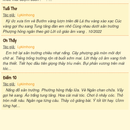
Tuổi Thơ
Tác giả:
Lykimhong
Ký ức xưa tìm về Bướm vàng lượn triền đê Lá thu vàng xào xạc Cúc
vàng gọi thu sang Tung tăng đàn em nhỏ Cùng nhau dưới sân trường
Phượng hồng ngân theo gió Lời cô giáo âm vang . 10/2022
Ơn Thầy
Tác giả:
Lykimhong
Em trở lại sân trường chiều nhạt nắng. Cây phượng già mòn mỏi đợi
chờ ai. Tiếng trống trường rộn rã buổi sớm mai. Lời thầy cô âm vang tình
tha thiết. Tiết học đầu tiên giọng thầy trìu mến. Bụi phấn vương trên mái
tóc...
Điểm 10
Tác giả:
Lykimhong
Nắng đỗ sân trường. Phường hồng thắp lửa. Về Ngân chan chứa. Vẫy
gọi hè sang. Áo trắng tung tăng. Hoa cài mái tóc. Chơi ô nhảy cóc. Thỏ
tròn mắt nâu. Ngân nga từng câu. Thầy cô giảng bài. Ý tốt lời hay. Ươm
từng hạt...