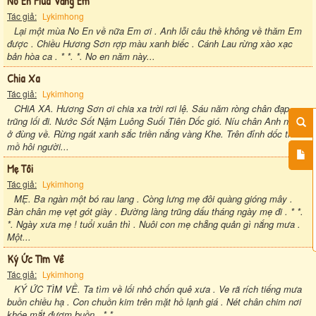
Nô En Mùa Vắng Em
Tác giả:
Lykimhong
Lại một mùa No En về nữa Em ơi . Anh lỗi câu thề không về thăm Em
được . Chiều Hương Sơn rợp màu xanh biếc . Cánh Lau rừng xào xạc
bản hòa ca . * *. *. No en năm này...
Chia Xa
Tác giả:
Lykimhong
CHiA XA. Hương Sơn ơi chia xa trời rơi lệ. Sáu năm ròng chân đạp
trũng lối đi. Nước Sốt Nậm Luông Suối Tiên Dốc gió. Níu chân Anh người
ở đùng về. Rừng ngát xanh sắc triền nắng vàng Khe. Trên đỉnh dốc thấm
mồ hôi người...
Mẹ Tôi
Tác giả:
Lykimhong
MẸ. Ba ngàn một bó rau lang . Còng lưng mẹ đôi quàng gióng mây .
Bàn chân mẹ vẹt gót giày . Đường làng trũng dấu tháng ngày mẹ đi . * *.
*. Ngày xưa mẹ ! tuổi xuân thì . Nuôi con mẹ chẵng quản gì nắng mưa .
Một...
Ký Ức Tìm Về
Tác giả:
Lykimhong
KÝ ỨC TÌM VỀ. Ta tìm về lối nhỏ chốn quê xưa . Ve rã rích tiếng mưa
buồn chiều hạ . Con chuồn kim trên mặt hồ lạnh giá . Nét chân chim nơi
khóe mắt đượm buồn . * *. ...