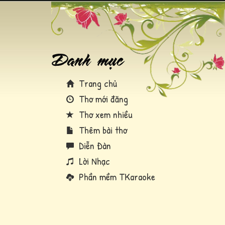
Trang chủ
Thơ mới đăng
Thơ xem nhiều
Thêm bài thơ
Diễn Đàn
Lời Nhạc
Phần mềm TKaraoke