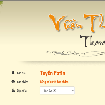
Tuyến Patin
Tác giả:
Tác phẩm:
Tổng số có 17 tác phẩm.
Sắp xếp: