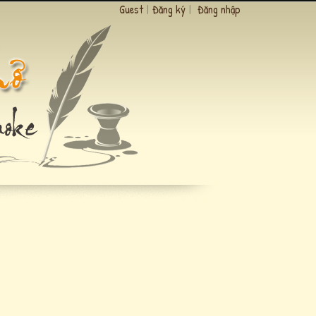
Guest
|
Đăng ký
|
Đăng nhập