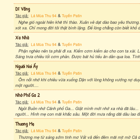
Dĩ Vãng
&
Tác giả:
Lá Mùa Thu 94
Tuyến Patin
Nghe gió ngoài hiên khẽ thì thào. Xuân về dạt dào bao yêu thương
xót xa. Chỉ mong đời tôi thật bình lặng. Để lòng chẳng còn biết khổ 
Xa Nhà
&
Tác giả:
Lá Mùa Thu 94
Tuyến Patin
Phận nghèo nên ta phải đi xa. Kiếm cơm kiếm áo cho con ta xài. Lan
Sáng trưa chiều tối cơm phần. Được bát hủ tiếu ăn dần qua loa. Tính 
Người Nơi Ấy
&
Tác giả:
Lá Mùa Thu 94
Tuyến Patin
Ôm nỗi nhớ khi chiều vừa xuống Dặn với lòng không vướng nợ duy
một người....
Nhớ Phố Ga 2
&
Tác giả:
Lá Mùa Thu 94
Tuyến Patin
Ngồi Buồn nhớ Cảnh phố Ga... Giật mình mới nhớ xa nhà đã lâu... 
người... Hình mẹ con mãi khắc sâu. Một đời mưa nắng dãi dầu lao đ
Thương Mẹ
&
Tác giả:
Lá Mùa Thu 94
Tuyến Patin
Thương mẹ từ sáng sớm tinh mơ Vất vả đến đêm mãi mịt mờ Cả đ