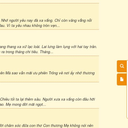
. Nhớ người yêu nay đà xa vắng. Chỉ còn văng vẳng nỗi
đau. Vì ta yêu nhau không tròn vẹn...
g thang xa xứ lạc loài. Lai lưng làm lụng với hai tay trần.
ra trong tháng chi tiêu. Tháng...
ên Mà sao vẫn mãi ưu phiền Trông về nơi ấy nhớ thương
Chiều tối ta lại thêm sầu. Người xưa xa vắng còn đâu hỡi
ao. Mẹ mong đời mãi ngọt...
ời chăm sóc đứa con thơ Con thương Mẹ không nói nên