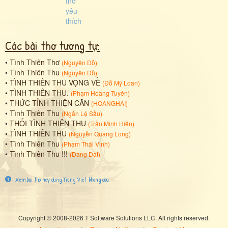
Các bài thơ tương tự:
•
Tình Thiên Thơ
(
Nguyên Đỗ
)
•
Tình Thiên Thu
(
Nguyên Đỗ
)
•
TÌNH THIÊN THU VỌNG VỀ
(
Đỗ Mỹ Loan
)
•
TÌNH THIÊN THU.
(
Phạm Hoàng Tuyên
)
•
THỨC TỈNH THIỆN CĂN
(
HOANGHAI
)
•
Tình Thiên Thu
(
Ngấn Lệ Sầu
)
•
THỔI TÌNH THIÊN THU
(
Trần Minh Hiền
)
•
TÌNH THIÊN THU
(
Nguyễn Quang Long
)
•
Tình Thiên Thu
(
Phạm Thái Vinh
)
•
Tình Thiên Thu !!!
(
Dang Dat
)
Xem bai tho nay dung Tieng Viet khong dau
Copyright © 2008-2026 T Software Solutions LLC. All rights reserved.