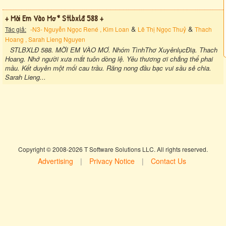
+ Mời Em Vào Mơ * Stlbxlđ 588 +
&
&
Tác giả:
-N3- Nguyễn Ngọc René , Kim Loan
Lê Thị Ngọc Thuỷ
Thach
Hoang , Sarah Lieng Nguyen
STLBXLĐ 588. MỜI EM VÀO MƠ. Nhóm TìnhThơ XuyênlụcĐiạ. Thach
Hoang. Nhớ người xưa mắt tuôn dòng lệ. Yêu thương ơi chẳng thể phai
mầu. Kết duyên một mối cau trầu. Răng nong đầu bạc vui sầu sẻ chia.
Sarah Lieng...
Copyright © 2008-2026 T Software Solutions LLC. All rights reserved.
Advertising
|
Privacy Notice
|
Contact Us