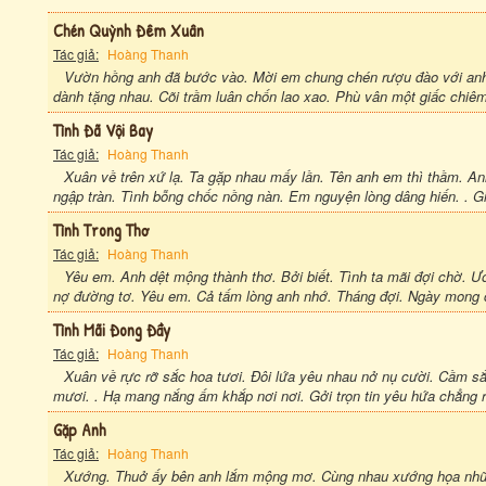
Chén Quỳnh Đêm Xuân
Tác giả:
Hoàng Thanh
Vườn hồng anh đã bước vào. Mời em chung chén rượu đào với anh
dành tặng nhau. Cõi trầm luân chốn lao xao. Phù vân một giấc chiê
Tình Đã Vội Bay
Tác giả:
Hoàng Thanh
Xuân về trên xứ lạ. Ta gặp nhau mấy lần. Tên anh em thì thầm. An
ngập tràn. Tình bỗng chốc nồng nàn. Em nguyện lòng dâng hiến. . G
Tình Trong Thơ
Tác giả:
Hoàng Thanh
Yêu em. Anh dệt mộng thành thơ. Bởi biết. Tình ta mãi đợi chờ. Ư
nợ đường tơ. Yêu em. Cả tấm lòng anh nhớ. Tháng đợi. Ngày mong c
Tình Mãi Đong Đầy
Tác giả:
Hoàng Thanh
Xuân về rực rỡ sắc hoa tươi. Đôi lứa yêu nhau nở nụ cười. Cầm sắt
mươi. . Hạ mang nắng ấm khắp nơi nơi. Gởi trọn tin yêu hứa chẳng r
Gặp Anh
Tác giả:
Hoàng Thanh
Xướng. Thuở ấy bên anh lắm mộng mơ. Cùng nhau xướng họa nhữn