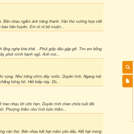
. Bên nhau ngắm ánh trăng thanh. Vần thơ xướng họa viết
m bao hão huyền. Em ơi rũ bỏ muộn...
h lắng nghe khe khẽ. . Phút giây đầu gặp gỡ. Tim em bỗng
iây phút mình hạnh ngộ. Anh mơ...
ớc vọng. Như trăng chìm đáy nước. Duyên tình. Ngang trái
hẳng hững hờ. Hết kiếp này. Dù...
 trao nhau lời ước hẹn. Duyên tình chan chứa tuổi đôi
ời. Phượng thắm như tình luôn thắm...
g vần thơ. Bên nhau kết hạt mầm yêu dấu. Kết hạt mong