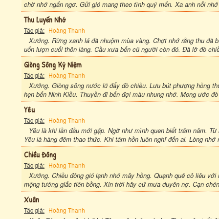
chờ nhớ ngẩn ngơ. Gửi gió mang theo tình quý mến. Xa anh nỗi nhớ t
Thu Luyến Nhớ
Tác giả:
Hoàng Thanh
Xướng. Rừng xanh lá đã nhuộm mùa vàng. Chợt nhớ rằng thu đã 
uốn lượn cuối thôn làng. Cầu xưa bến cũ người còn đó. Đã lỡ đò chiề
Giòng Sông Kỷ Niệm
Tác giả:
Hoàng Thanh
Xướng. Giòng sông nước lũ đẩy đò chiều. Lưu bút phượng hồng th
hẹn bến Ninh Kiều. Thuyền đi bến đợi màu nhung nhớ. Mong ước đò về 
Yêu
Tác giả:
Hoàng Thanh
Yêu là khi lần đầu mới gặp. Ngỡ như mình quen biết trăm năm. Từ
Yêu là hàng đêm thao thức. Khi tâm hồn luôn nghĩ đến ai. Lòng nhớ 
Chiều Đông
Tác giả:
Hoàng Thanh
Xướng. Chiều đông gió lạnh nhớ mây hồng. Quạnh quẽ cô liêu với 
mộng tưởng giấc tiên bồng. Xin trời hãy cứ mưa duyên nợ. Cạn chén
Xuân
Tác giả:
Hoàng Thanh