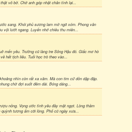
hật vô bờ. Chờ anh góp nhặt chân tình lại...
bước sang. Khói phủ sương lam mờ ngõ xóm. Phong vân
u vội lướt ngang. Luyến nhớ chiều thu miền...
uở mến yêu. Trường cũ làng tre Sông Hậu đó. Giấc mơ hò
hết tịch liêu. Tuổi học trò theo vào...
 khoảng nhìn còn rất xa xăm. Mà con tim cứ dồn dập đập.
nhung chờ đợi suốt đêm dài. Bóng dáng...
rượu nồng. Vọng ước tình yêu đầy mật ngọt. Lòng thầm
 quỳnh tương ấm cõi lòng. Phố cũ ngày xưa...