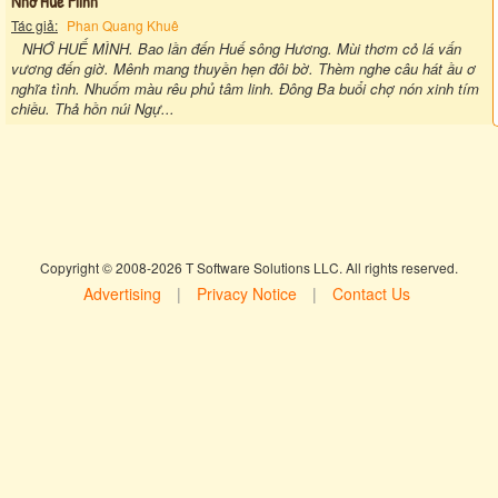
Nhớ Huế Mình
Tác giả:
Phan Quang Khuê
NHỚ HUẾ MÌNH. Bao lần đến Huế sông Hương. Mùi thơm cỏ lá vấn
vương đến giờ. Mênh mang thuyền hẹn đôi bờ. Thèm nghe câu hát ầu ơ
nghĩa tình. Nhuốm màu rêu phủ tâm linh. Đông Ba buổi chợ nón xinh tím
chiều. Thả hồn núi Ngự...
Copyright © 2008-2026 T Software Solutions LLC. All rights reserved.
Advertising
|
Privacy Notice
|
Contact Us