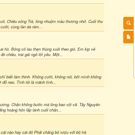
a cỏ. Chiều sông Trà, lòng nhuộm màu thương nhớ. Cuối thu
 cười, cùng làn da rám...
i hò. Bóng cỏ lau thẹn thùng xuôi theo gió. Em kịp về
 chiều, trai gái ngỏ lời yêu. Một...
hỉ biết làm thinh. Không cười, không nói, bởi mình không
đỗ neo. Tình tôi là mãnh tình...
u thương. Chân không bước mà lòng bao vội vã. Tây Nguyên
ng hoàng hôn lấp lánh cuối chân...
 cái nào hay cái đó Phải chăng bỏ rượu với bỏ trà