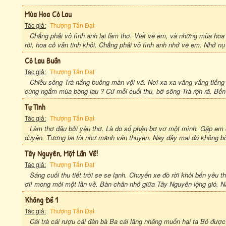
Mùa Hoa Cỏ Lau
Tác giả:
Thượng Tấn Đạt
Chẳng phải vô tình anh lại làm thơ. Viết về em, và những mùa ho
rồi, hoa cỏ vẫn tinh khôi. Chẳng phải vô tình anh nhớ về em. Nhớ nụ
Cỏ Lau Buồn
Tác giả:
Thượng Tấn Đạt
Chiều sông Trà nắng buông màn vội vã. Nơi xa xa văng vẳng tiếng a
cùng ngắm mùa bông lau ? Cứ mỗi cuối thu, bờ sông Trà rộn rã. Bến đò
Tự Tình
Tác giả:
Thượng Tấn Đạt
Làm thơ đâu bởi yêu thơ. Là do số phận bơ vơ một mình. Gặp em c
duyên. Tương lai tôi như mãnh ván thuyền. Nay đây mai đó không bờ 
Tây Nguyên, Một Lần Về!
Tác giả:
Thượng Tấn Đạt
Sáng cuối thu tiết trời se se lạnh. Chuyến xe đò rời khỏi bến yê
ơi! mong mỏi một lần về. Bàn chân nhỏ giữa Tây Nguyên lộng gió. Nắ
Không Đề 1
Tác giả:
Thượng Tấn Đạt
Cái trà cái rượu cái đàn bà Ba cái lăng nhăng muốn hại ta Bỏ được