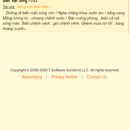
Biển Vợn Sóng ! (tl)
Tác giả:
Sóng Vờn Biển Mặn !
Đường đi biển mặn sóng vờn ! Nghe chăng khua nước ầm ì tiếng vang.
Mộng tương tư , choang chênh nước ! Bảo cuồng phong , biển cả nổi
sóng màn. Biển chênh vênh , gió chênh vênh. Ghềnh mưa rơi rớt , bàng
hoang xuyến...
Copyright © 2008-2026 T Software Solutions LLC. All rights reserved.
Advertising
|
Privacy Notice
|
Contact Us