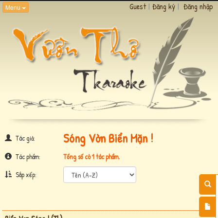
Guest
|
Đăng ký
|
Đăng nhập
Menu
Sóng Vờn Biển Mặn !
Tác giả:
Tác phẩm:
Tổng số có 1 tác phẩm.
Sắp xếp: