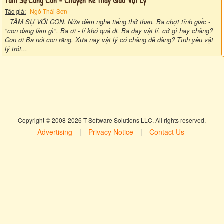
Tâm Sự Cùng Con - Chuyện Kể Thầy Giáo Vật Lý
Tác giả:
Ngô Thái Sơn
TÂM SỰ VỚI CON. Nửa đêm nghe tiếng thở than. Ba chợt tỉnh giấc -
"con đang làm gì". Ba ơi - lí khó quá đi. Ba dạy vật lí, cớ gì hay chăng?
Con ơi Ba nói con rằng. Xưa nay vật lý có chăng dễ dàng? Tình yêu vật
lý trót...
Copyright © 2008-2026 T Software Solutions LLC. All rights reserved.
Advertising
|
Privacy Notice
|
Contact Us