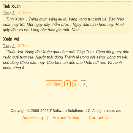
Tình Xuân
Tác giả:
Q. Thanh
Tình Xuân. . Tiếng chim sáng liu lo. Vang vọng từ cành xa. Báo hiệu
xuân nay tới. Một ngày đầy thắm tươi. . Ngày đầu tuần hôm nay. Phút
giây đầu vu vơ. Lòng hòa theo gió mát. Như...
Xuân Vui
Tác giả:
Q. Thanh
*Xuân Vui. Ngày đầu Xuân qua năm mới Giáp Thìn. Cộng đồng nay đón
xuân quá tươi vui. Người thật đông Thánh lễ trong sốt sắng. Lòng tin yêu
phó dâng Chúa năm này. Cầu bình an đến cho khắp nơi nơi. Và hạnh
phúc cũng ở...
<< Trước
1
2
3
Copyright © 2008-2026 T Software Solutions LLC. All rights reserved.
Advertising
|
Privacy Notice
|
Contact Us