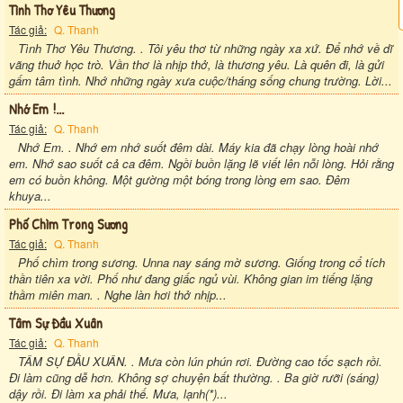
Tình Thơ Yêu Thương
Tác giả:
Q. Thanh
Tình Thơ Yêu Thương. . Tôi yêu thơ từ những ngày xa xứ. Để nhớ về dĩ
vãng thuở học trò. Vần thơ là nhịp thở, là thương yêu. Là quên đi, là gửi
gấm tâm tình. Nhớ những ngày xưa cuộc/tháng sống chung trường. Lời...
Nhớ Em !...
Tác giả:
Q. Thanh
Nhớ Em. . Nhớ em nhớ suốt đêm dài. Máy kia đã chạy lòng hoài nhớ
em. Nhớ sao suốt cả ca đêm. Ngồi buồn lặng lẽ viết lên nỗi lòng. Hỏi rằng
em có buồn không. Một gường một bóng trong lòng em sao. Ðêm
khuya...
Phố Chìm Trong Sương
Tác giả:
Q. Thanh
Phố chìm trong sương. Unna nay sáng mờ sương. Giống trong cổ tích
thần tiên xa vời. Phố như đang giấc ngủ vùi. Không gian im tiếng lặng
thầm miên man. . Nghe làn hơi thở nhịp...
Tâm Sự Đầu Xuân
Tác giả:
Q. Thanh
TÂM SỰ ĐẦU XUÂN. . Mưa còn lún phún rơi. Đường cao tốc sạch rồi.
Đi làm cũng dễ hơn. Không sợ chuyện bất thường. . Ba giờ rưỡi (sáng)
dậy rồi. Đi làm xa phải thế. Mưa, lạnh(*)...