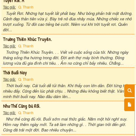
Tuyết Rơi. A
Tác giả:
Q. Thanh
Tuyết Rơi. Những hạt tuyết lất phất bay. Như bông phấn trải mặt đường.
Cảnh đẹp thần tiên vừa ý. Bày trẻ nô đùa nhảy múa. Những chiếc xe nhỏ
trượt xuống. Từ đồi cao tiếng bé cười. Niềm vui khi trời tuyết rơi. Quên
đời...
Trường Thiên Khúc Truyên.
Tác giả:
Q. Thanh
Trường Thiên Khúc Truyên. . . Viết về cuộc sống của tôi. Những ngày
tháng sống tha hương trong đời. Đời anh thợ máy bình thường. Đồng
lương vừa đủ gia đình chi tiêu. . Ấm no cũng chỉ bấy nhiêu. Chẳng...
Thời Buổi Nay
Tác giả:
Q. Thanh
Thời buổi nay. Cái tuổi dễ tủi thân. Khi thấy con lớn dần. Đời từng trải
nhiều đấy. Cũng đến lúc phải chịu. . Những điều không biết thật. Văn
minh thời buổi nay. Nào đâu dám lên...
Như Thế Cũng Đủ Rồi.
Tác giả:
Q. Thanh
Như thế cũng đủ rồi. Buổi sớm mai thức giấc. Nằm một hồi nghĩ suy.
Hôm nay thêm ngày mới. Ta sẽ làm những gì. . Thời gian trôi đến giờ.
Cũng đã trải một đời. Bao nhiêu chuyện...