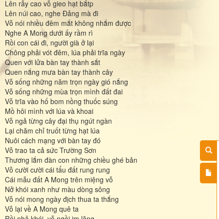
Lên rẫy cao vỗ gieo hạt bắtp
Lên núi cao, nghe Đảng mà đi
Vỗ nói nhiều đêm mắt không nhắm được
Nghe A Mong dưới ấy rầm rì
Rồi con cái đi, người già ở lại
Chông phải vót đêm, lúa phải trĩa ngày
Quen với lửa bàn tay thành sắt
Quen nắng mưa bàn tay thành cây
Vỗ sống những năm trọn ngày gió nắng
Vỗ sống những mùa trọn mình đất đai
Vỗ trĩa vào hố bom nồng thuốc súng
Mồ hôi mình với lúa và khoai
Vỗ ngả từng cây đại thụ ngút ngàn
Lại chăm chỉ truốt từng hạt lúa
Nuôi cách mạng với bàn tay đó
Vỗ trao ta cả sức Trường Sơn
Thương lắm đàn con những chiều ghé bản
Vỗ cười cười cái tẩu đất rung rung
Cái mẫu đất A Mong trên miệng vỗ
Nở khói xanh như màu dòng sông
Vỗ nói mong ngày địch thua ta thắng
Vỗ lại về A Mong quê ta
Rồi nhả khói, vỗ ngồi im lặng