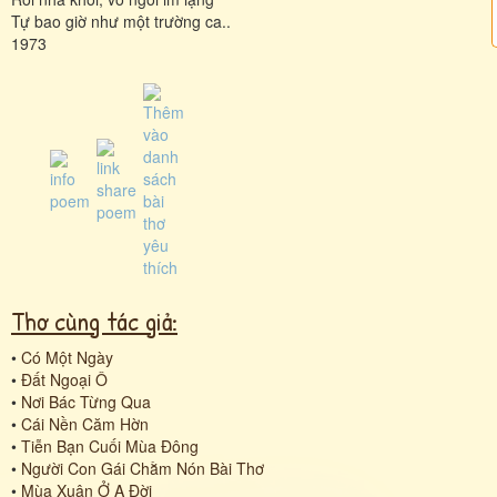
Tự bao giờ như một trường ca..
1973
Thơ cùng tác giả:
•
Có Một Ngày
•
Đất Ngoại Ô
•
Nơi Bác Từng Qua
•
Cái Nền Căm Hờn
•
Tiễn Bạn Cuối Mùa Đông
•
Người Con Gái Chằm Nón Bài Thơ
•
Mùa Xuân Ở A Đời