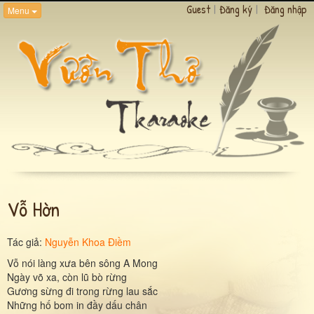
Guest
|
Đăng ký
|
Đăng nhập
Menu
Vỗ Hờn
Tác giả:
Nguyễn Khoa Điềm
Vỗ nói làng xưa bên sông A Mong
Ngày võ xa, còn lũ bò rừng
Gương sừng đi trong rừng lau sắc
Những hố bom in đầy dấu chân