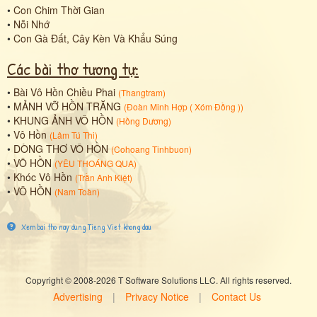
•
Con Chim Thời Gian
•
Nỗi Nhớ
•
Con Gà Đất, Cây Kèn Và Khẩu Súng
Các bài thơ tương tự:
•
Bài Vô Hồn Chiều Phai
(
Thangtram
)
•
MẢNH VỠ HỒN TRĂNG
(
Đoàn Minh Hợp ( Xóm Đồng )
)
•
KHUNG ẢNH VÔ HỒN
(
Hồng Dương
)
•
Vô Hồn
(
Lâm Tú Thi
)
•
DÒNG THƠ VÔ HỒN
(
Cohoang Tinhbuon
)
•
VÔ HỒN
(
YÊU THOÁNG QUA
)
•
Khóc Vô Hồn
(
Trần Anh Kiệt
)
•
VÔ HỒN
(
Nam Toàn
)
Xem bai tho nay dung Tieng Viet khong dau
Copyright © 2008-2026 T Software Solutions LLC. All rights reserved.
Advertising
|
Privacy Notice
|
Contact Us