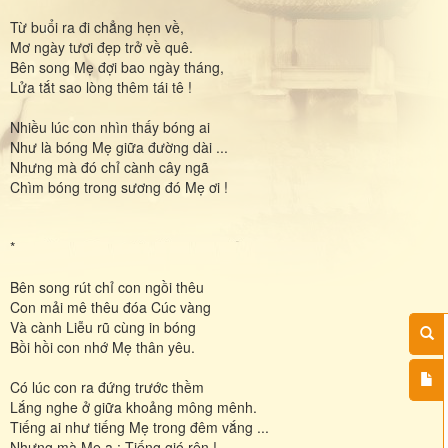
Từ buổi ra đi chẳng hẹn về,
Mơ ngày tươi đẹp trở về quê.
Bên song Mẹ đợi bao ngày tháng,
Lửa tắt sao lòng thêm tái tê !
Nhiều lúc con nhìn thấy bóng ai
Như là bóng Mẹ giữa đường dài ...
Nhưng mà đó chỉ cành cây ngã
Chìm bóng trong sương đó Mẹ ơi !
*
Bên song rút chỉ con ngồi thêu
Con mải mê thêu đóa Cúc vàng
Và cành Liễu rũ cùng in bóng
Bồi hồi con nhớ Mẹ thân yêu.
Có lúc con ra đứng trước thềm
Lắng nghe ở giữa khoảng mông mênh.
Tiếng ai như tiếng Mẹ trong đêm vắng ...
Nhưng mà Mẹ ạ : Tiếng gió rên !