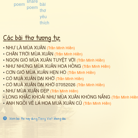
Các bài thơ tương tự:
•
NHƯ LÀ MÙA XUÂN
(
Trần Minh Hiền
)
•
CHÂN TRỜI MÙA XUÂN
(
Trần Minh Hiền
)
•
NGỌN GIÓ MÙA XUÂN TUYỆT VỜI
(
Trần Minh Hiền
)
•
NHƯ NHỮNG MÙA XUÂN HOA HỒNG
(
Trần Minh Hiền
)
•
CƠN GIÓ MÙA XUÂN HẸN HÒ
(
Trần Minh Hiền
)
•
CÓ MUÀ XUÂN DẠI KHỜ
(
Trần Minh Hiền
)
•
CÓ MUÀ XUÂN DẠI KHỜ 07052026
(
Trần Minh Hiền
)
•
NHƯ MÙA XUÂN ĐẸP
(
Trần Minh Hiền
)
•
LÒNG KHẮC KHOẢI NHƯ MÙA XUÂN KHÔNG NẮNG
(
Trần Minh Hiề
•
ANH NGỒI VẼ LÁ HOA MUÀ XUÂN CŨ
(
Trần Minh Hiền
)
Xem bai tho nay dung Tieng Viet khong dau