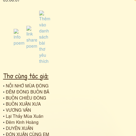
Thơ cùng tác giả:
•
NỖI NHỚ MÙA ĐÔNG
•
ĐÊM ĐÔNG BUỒN BÃ
•
BUỒN CHIỀU ĐÔNG
•
BUỒN XUÂN XƯA
•
VƯƠNG VẤN
•
Lại Thấy Mùa Xuân
•
Đêm Kinh Hoàng
•
DUYÊN XUÂN
•
ĐÓN XUÂN CÙNG EM