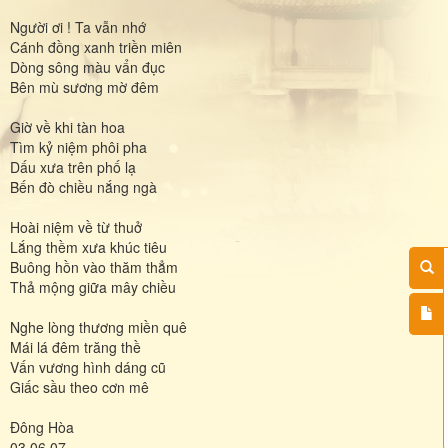
Người ơi ! Ta vẫn nhớ
Cánh đồng xanh triền miên
Dòng sông màu vẩn đục
Bên mù sương mờ đêm
Giờ về khi tàn hoa
Tìm kỷ niệm phôi pha
Dấu xưa trên phố lạ
Bến đò chiều nắng ngà
Hoài niệm về từ thuở
Lắng thềm xưa khúc tiêu
Buông hồn vào thăm thẳm
Thả mộng giữa mây chiều
Nghe lòng thương miền quê
Mái lá đêm trăng thề
Vấn vương hình dáng cũ
Giấc sầu theo cơn mê
Đông Hòa
03.06.07