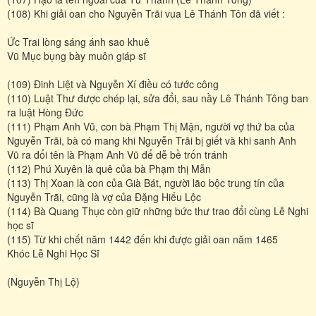
(108) Khi giải oan cho Nguyễn Trãi vua Lê Thánh Tôn đã viết :
Ức Trai lòng sáng ánh sao khuê
Vũ Mục bụng bày muôn giáp sĩ
(109) Đinh Liệt và Nguyễn Xí điều có tước công
(110) Luật Thư được chép lại, sửa đổi, sau nầy Lê Thánh Tông ban
ra luật Hòng Đức
(111) Phạm Anh Vũ, con bà Phạm Thị Mận, người vợ thứ ba của
Nguyễn Trãi, bà có mang khi Nguyễn Trãi bị giết và khi sanh Anh
Vũ ra đổi tên là Phạm Anh Vũ để dễ bề trốn tránh
(112) Phú Xuyên là quê của bà Phạm thị Mẫn
(113) Thị Xoan là con của Già Bát, người lão bộc trung tín của
Nguyễn Trãi, cũng là vợ của Đặng Hiếu Lộc
(114) Bà Quang Thục còn giữ những bức thư trao đổi cùng Lễ Nghi
học sĩ
(115) Từ khi chết năm 1442 đến khi được giải oan năm 1465
Khóc Lễ Nghi Học Sĩ
(Nguyễn Thị Lộ)