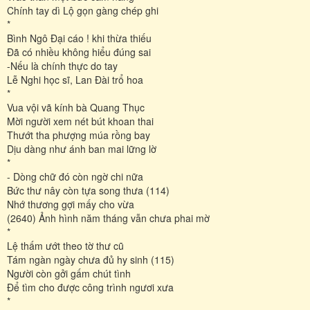
Chính tay dì Lộ gọn gàng chép ghi
*
Bình Ngô Đại cáo ! khi thừa thiếu
Đã có nhiều không hiểu đúng sai
-Nếu là chính thực do tay
Lễ Nghi học sĩ, Lan Đài trổ hoa
*
Vua vội vã kính bà Quang Thục
Mời người xem nét bút khoan thai
Thướt tha phượng múa rồng bay
Dịu dàng như ánh ban mai lững lờ
*
- Dòng chữ đó còn ngờ chi nữa
Bức thư nây còn tựa song thưa (114)
Nhớ thương gợi mấy cho vừa
(2640) Ảnh hình năm tháng vẫn chưa phai mờ
*
Lệ thấm ướt theo tờ thư cũ
Tám ngàn ngày chưa đủ hy sinh (115)
Người còn gởi gấm chút tình
Để tìm cho được công trình ngươi xưa
*