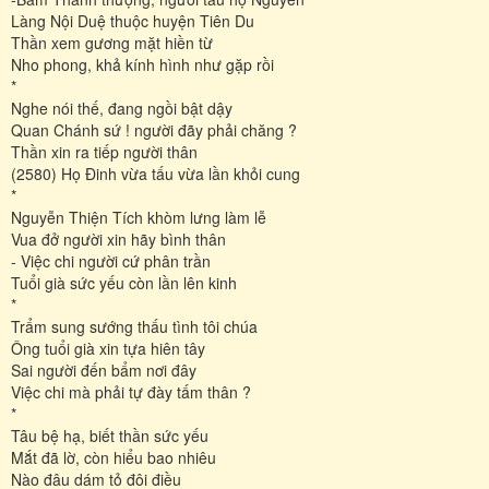
Làng Nội Duệ thuộc huyện Tiên Du
Thần xem gương mặt hiền từ
Nho phong, khả kính hình như gặp rồi
*
Nghe nói thế, đang ngồi bật dậy
Quan Chánh sứ ! người đãy phải chăng ?
Thần xin ra tiếp người thân
(2580) Họ Đinh vừa tấu vừa lần khỏi cung
*
Nguyễn Thiện Tích khòm lưng làm lễ
Vua đở người xin hãy bình thân
- Việc chi người cứ phân trần
Tuổi già sức yếu còn lần lên kinh
*
Trẩm sung sướng thấu tình tôi chúa
Ông tuổi già xin tựa hiên tây
Sai người đến bẩm nơi đây
Việc chi mà phải tự đày tấm thân ?
*
Tâu bệ hạ, biết thần sức yếu
Mắt đã lờ, còn hiểu bao nhiêu
Nào đâu dám tỏ đôi điều