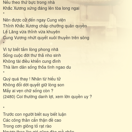
Nếu theo thứ bực trong nhà
Khắc Xương xứng đáng lên tòa long ngai
*
Nên được cử đến ngay Cung viện
Thỉnh Khắc Xương chấp chưởng quân quyền
Lê Lăng vừa thỉnh vừa khuyên
Cung Vương nhứt quyết xuôi thuyền trên sông
*
Vì tự biết tấm lòng phong nhã
Sống cuộc đời thư thả nho sinh
Không tài điều khiển cung đình
Thà làm dân sống thỏa tình ngao du
*
Quý quá thay ! Nhân từ hiếu tử
Không đổi dời quyết giữ lòng son
Mấy ai vẹn chữ sống còn ?
(2480) Coi thường danh lợi, xem lờn quyền uy ?
*
Trước con người biết suy biết luận
Các công thần cẩn thận đề cao
Trong cơn giông tố rạt rào
Ngược theo làn gió cũng đào mồ chôn