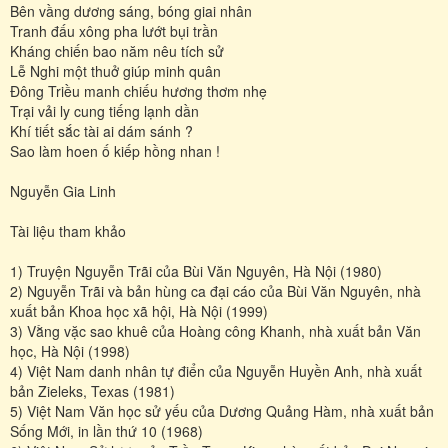
Bên vầng dương sáng, bóng giai nhân
Tranh đấu xông pha lướt bụi trần
Kháng chiến bao năm nêu tích sử
Lễ Nghi một thuở giúp minh quân
Đông Triều manh chiếu hương thơm nhẹ
Trại vải ly cung tiếng lạnh dần
Khí tiết sắc tài ai dám sánh ?
Sao làm hoen ố kiếp hồng nhan !
Nguyễn Gia Linh
Tài liệu tham khảo
1) Truyện Nguyễn Trãi của Bùi Văn Nguyên, Hà Nội (1980)
2) Nguyễn Trãi và bản hùng ca đại cáo của Bùi Văn Nguyên, nhà
xuất bản Khoa học xã hội, Hà Nội (1999)
3) Vằng vặc sao khuê của Hoàng công Khanh, nhà xuất bản Văn
học, Hà Nội (1998)
4) Việt Nam danh nhân tự điển của Nguyễn Huyền Anh, nhà xuất
bản Zieleks, Texas (1981)
5) Việt Nam Văn học sử yếu của Dương Quảng Hàm, nhà xuất bản
Sống Mới, in lần thứ 10 (1968)