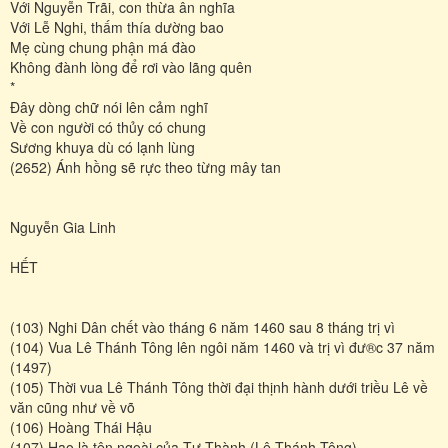
Với Nguyễn Trãi, con thừa ân nghĩa
Với Lễ Nghi, thấm thía dường bao
Mẹ cùng chung phận má đào
Không đành lòng để rơi vào lãng quên
*
Đây dòng chữ nói lên cảm nghĩ
Về con người có thủy có chung
Sương khuya dù có lạnh lùng
(2652) Ánh hồng sẽ rực theo từng mây tan
Nguyễn Gia Linh
HẾT
(103) Nghi Dân chết vào tháng 6 năm 1460 sau 8 tháng trị vì
(104) Vua Lê Thánh Tông lên ngôi năm 1460 và trị vì đư®c 37 năm
(1497)
(105) Thời vua Lê Thánh Tông thời đại thịnh hành dưới triều Lê về
văn cũng như về võ
(106) Hoàng Thái Hậu
(107) Hạo là tên ngoài của Tư Thành (Lê Thánh Tông)