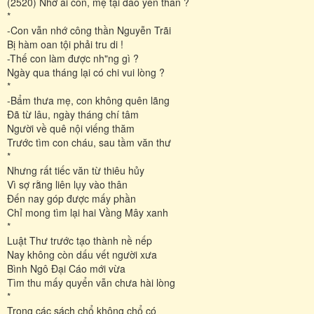
(2520) Nhờ ai con, mẹ tại đào yên thân ?
*
-Con vẫn nhớ công thần Nguyễn Trãi
Bị hàm oan tội phải tru di !
-Thế con làm được nh"ng gì ?
Ngày qua tháng lại có chi vui lòng ?
*
-Bẩm thưa mẹ, con không quên lãng
Đã từ lâu, ngày tháng chí tâm
Người về quê nội viếng thăm
Trước tìm con cháu, sau tầm văn thư
*
Nhưng rất tiếc văn từ thiêu hủy
Vì sợ rằng liên lụy vào thân
Đến nay góp được mấy phần
Chỉ mong tìm lại hai Vầng Mây xanh
*
Luật Thư trước tạo thành nề nếp
Nay không còn dấu vết người xưa
Bình Ngô Đại Cáo mới vừa
Tìm thu mấy quyển vẫn chưa hài lòng
*
Trong các sách chổ không chổ có