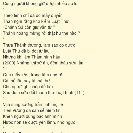
Cùng người không giữ được nhiều âu lo
*
Theo lệnh chỉ đã dò mấy quyển
Thần nghĩ rằng khó kiếm Luật Thư
-Chánh Sứ còn giữ văn từ ?
Thánh hoàng mừng rở, thật hư thế nào ?
*
Thưa Thánh thượng, làm sao có đư®c
Luật Thư đà bị đốt từ lâu
Nhưng khi làm Thẩm hình hầu
(2600) Những khi xử án, đêm thâu sưu tầm
*
Qua mấy lượt, trong tâm nhớ rõ
Có thể tâu bày tỏ thật hư
Cho người ghi chép để lưu
Sau đem sửa đổi thành thư Luật hình (111)
*
Vua sung sướng trần tình mọi lẽ
Tiên Vương đà san sẻ niềm tin
Khen người đúng bậc anh minh
Nước non sẽ được yên lành, nhờ ngươi
*