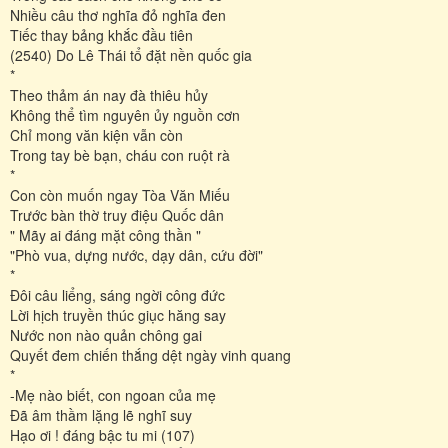
Nhiều câu thơ nghĩa đỏ nghĩa đen
Tiếc thay bảng khắc đầu tiên
(2540) Do Lê Thái tổ đặt nền quốc gia
*
Theo thảm án nay đà thiêu hủy
Không thể tìm nguyên ủy nguồn cơn
Chỉ mong văn kiện vẫn còn
Trong tay bè bạn, cháu con ruột rà
*
Con còn muốn ngay Tòa Văn Miếu
Trước bàn thờ truy điệu Quốc dân
" Mãy ai đáng mặt công thần "
"Phò vua, dựng nước, dạy dân, cứu đời"
*
Đôi câu liểng, sáng ngời công đức
Lời hịch truyền thúc giục hăng say
Nước non nào quản chông gai
Quyết đem chiến thắng dệt ngày vinh quang
*
-Mẹ nào biết, con ngoan của mẹ
Đã âm thầm lặng lẽ nghĩ suy
Hạo ơi ! đáng bậc tu mi (107)