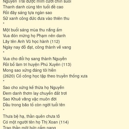
Nguyễn Trãi được mĩm cười chín suối
Thanh danh cùng tên tuổi đề cao
Rồi đây sáng tựa ngàn sao
Sử xanh công đức đưa vào thiên thu
*
Một buổi sáng mùa thu nắng ấm
Vua đón mừng họ Phạm nên danh
Lãy tên Anh Vũ học hành (112)
Ngày nay đỗ đạt, công thành vẻ vang
*
Vua cho đổi họ sang thành Nguyễn
Rồi bổ làm tri huyện Phú Xuyên (113)
Mong sao xứng đáng tôi hiền
(2620) Cố công học tập theo truyền thống xưa
*
Sao cho xứng kế thừa họ Nguyễn
Đem danh thơm lay chuyển đất trơi
Sao Khuê vằng vặc muôn đời
Dầu trong bão tố còn ngời tuổi tên
*
Thưa bệ hạ, thần quên chưa tỏ
Có một người tên họ Thị Xoan (114)
Trao thần một bức cẩm nang