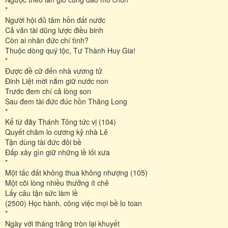
*
Người hội đủ tâm hồn đất nước
Cả văn tài dũng lược điều binh
Còn ai nhân đức chí tình?
Thuộc dòng quý tộc, Tư Thành Huy Gia!
*
Được đề cữ đến nhà vương tử
Đinh Liệt mời nắm giữ nước non
Trước đem chí cả lòng son
Sau đem tài đức đúc hồn Thăng Long
*
Kể từ đãy Thánh Tông tức vị (104)
Quyết chăm lo cương kỷ nhà Lê
Tận dùng tài đức đôi bề
Đấp xây gìn giữ những lề lối xưa
*
Một tấc đất không thua không nhượng (105)
Một cõi lòng nhiều thưởng ít chê
Lấy câu tận sức làm lề
(2500) Học hành, công việc mọi bề lo toan
*
Ngày với tháng trăng tròn lại khuyết