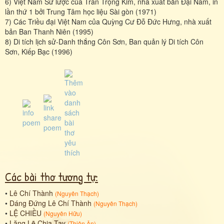
6) Việt Nam Sử lược của Trần Trọng Kim, nhà xuất bản Đại Nam, in
lần thứ 1 bởi Trung Tâm học liệu Sài gòn (1971)
7) Các Triều đại Việt Nam của Quỳng Cư Đỗ Đức Hưng, nhà xuất
bản Ban Thanh Niên (1995)
8) Di tích lịch sử-Danh thắng Côn Sơn, Ban quản lý Di tích Côn
Sơn, Kiếp Bạc (1996)
Các bài thơ tương tự:
•
Lê Chí Thành
(
Nguyên Thạch
)
•
Dáng Đứng Lê Chí Thành
(
Nguyên Thạch
)
•
LỆ CHIỀU
(
Nguyên Hữu
)
•
Lặng Lẽ Chia Tay
(
Thiên Ân
)