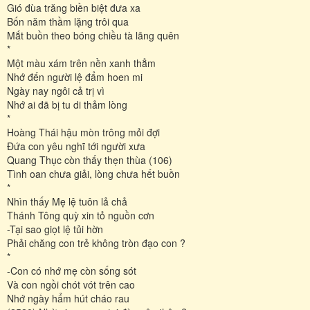
Gió đùa trăng biền biệt đưa xa
Bốn năm thầm lặng trôi qua
Mắt buồn theo bóng chiều tà lãng quên
*
Một màu xám trên nền xanh thẳm
Nhớ đến người lệ đẩm hoen mi
Ngày nay ngôi cả trị vì
Nhớ ai đã bị tu di thảm lòng
*
Hoàng Thái hậu mòn trông mỏi đợi
Đứa con yêu nghĩ tới người xưa
Quang Thục còn thấy thẹn thùa (106)
Tình oan chưa giải, lòng chưa hết buồn
*
Nhìn thấy Mẹ lệ tuôn lả chả
Thánh Tông quỳ xin tỏ nguồn cơn
-Tại sao giọt lệ tủi hờn
Phải chăng con trẻ không tròn đạo con ?
*
-Con có nhớ mẹ còn sống sót
Và con ngồi chót vót trên cao
Nhớ ngày hẩm hút cháo rau