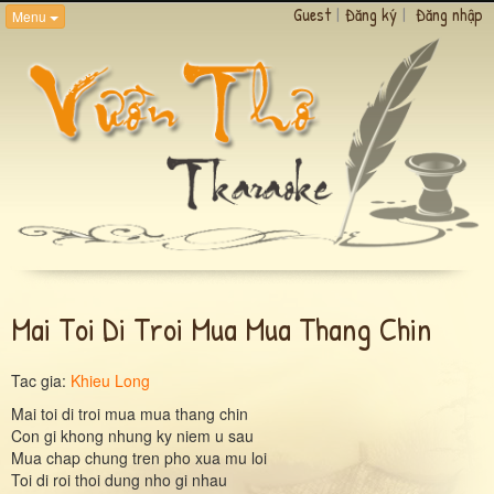
Guest
|
Đăng ký
|
Đăng nhập
Menu
Mai Toi Di Troi Mua Mua Thang Chin
Tac gia:
Khieu Long
Mai toi di troi mua mua thang chin
Con gi khong nhung ky niem u sau
Mua chap chung tren pho xua mu loi
Toi di roi thoi dung nho gi nhau