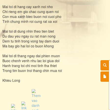
Mai toi di hang cay xanh noi nho
Chi rieng em gio chac cung quen roi
Con mua xanh biec buon noi cuoi pho
Tinh chung minh roi cung rat xa xoi
Mai toi di dung nhin theo tien biet
Du dau yeu ngay cu rat man nong
Dem tu tinh trong vong tay dam duoi
Ma bay gio hai loi co buon khong
Mai toi di thang ngay dai phien muon
Buoc chenh venh nhu lac loi giua doi
Hanh trang toi chi moi tinh tha thiet
Trong tim buon troi thang chin mua roi
Khieu Long