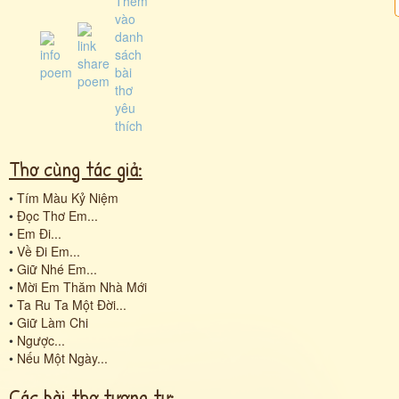
Thơ cùng tác giả:
•
Tím Màu Kỷ Niệm
•
Đọc Thơ Em...
•
Em Đi...
•
Về Đi Em...
•
Giữ Nhé Em...
•
Mời Em Thăm Nhà Mới
•
Ta Ru Ta Một Đời...
•
Giữ Làm Chi
•
Ngược...
•
Nếu Một Ngày...
Các bài thơ tương tự: