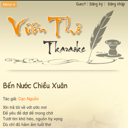
Guest
|
Đăng ký
|
Đăng nhập
Menu
Bến Nước Chiều Xuân
Tác giả:
Cạn Nguồn
Xin trả tôi về với ước mơ
Để yêu để đợi để mong chờ
Tưới tim khô héo, nguồn hy vọng
Dù chỉ đủ hâm ấm tuổi thơ