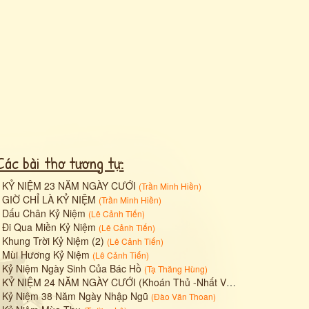
Các bài thơ tương tự:
•
KỶ NIỆM 23 NĂM NGÀY CƯỚI
(
Trần Minh Hiền
)
•
GIỜ CHỈ LÀ KỶ NIỆM
(
Trần Minh Hiền
)
•
Dấu Chân Kỷ Niệm
(
Lê Cảnh Tiến
)
•
Đi Qua Miền Kỷ Niệm
(
Lê Cảnh Tiến
)
•
Khung Trời Kỷ Niệm (2)
(
Lê Cảnh Tiến
)
•
Mùi Hương Kỷ Niệm
(
Lê Cảnh Tiến
)
•
Kỷ Niệm Ngày Sinh Của Bác Hồ
(
Tạ Thăng Hùng
)
•
KỶ NIỆM 24 NĂM NGÀY CƯỚI (Khoán Thủ -Nhất Vận)
(
JB Nguyễn Hùn
•
Kỷ Niệm 38 Năm Ngày Nhập Ngũ
(
Đào Văn Thoan
)