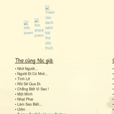
Thơ cùng tác giả:
•
Nhớ Người...
•
Người Đi Có Nhớ...
•
Tình Lỡ
•
Rồi Sẽ Qua Đi.
•
Chẳng Biết Vì Sao !
•
Một Mình
•
Nhạt Phai
•
Làm Sao Biết...
•
Ướm