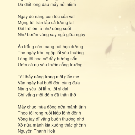
Da diết lòng đau mấy nỗi niềm
Ngày đó nàng còn tóc xỏa vai
Mộng tôi tràn lấp cả tương lai
Đời trôi êm ả như dòng suối
Như bướm vàng say ngủ giữa ngày
Áo trắng còn mang nét học đường
Thơ ngây tràn ngập lối yêu thương
Lòng tôi hoa nở đầy hương sắc
Ươm cả nụ yêu trước cổng trường
Tôi thấy nàng trong mỗi giấc mơ
Vẫn ngày hai buỗi đón cùng đưa
Nàng yêu tôi lắm, tôi si dại
Chỉ vắng một đêm đã thẫn thờ
Mấy chục mùa đông nửa mảnh tình
Theo tôi rong ruổi kiếp lênh đênh
Vòng tay dĩ vãng buồn thương nhớ
Xô nửa mảnh kia xuống thác ghềnh
Nguyên Thanh Hoà