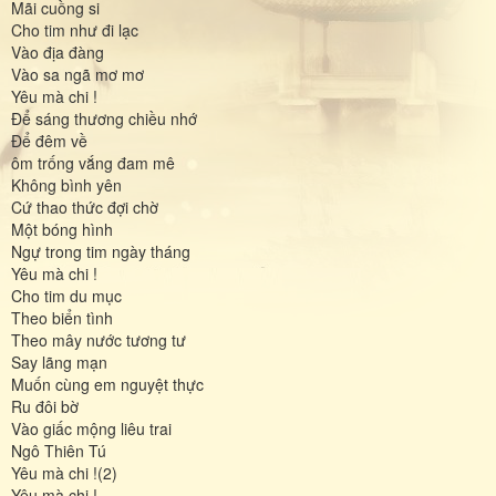
Mãi cuồng si
Cho tim như đi lạc
Vào địa đàng
Vào sa ngã mơ mơ
Yêu mà chi !
Để sáng thương chiều nhớ
Để đêm về
ôm trống vắng đam mê
Không bình yên
Cứ thao thức đợi chờ
Một bóng hình
Ngự trong tim ngày tháng
Yêu mà chi !
Cho tim du mục
Theo biển tình
Theo mây nước tương tư
Say lãng mạn
Muốn cùng em nguyệt thực
Ru đôi bờ
Vào giấc mộng liêu trai
Ngô Thiên Tú
Yêu mà chi !(2)
Yêu mà chi !