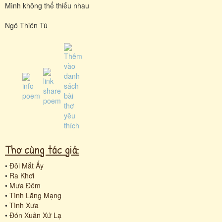
Mình không thể thiếu nhau
Ngô Thiên Tú
Thơ cùng tác giả:
•
Ðôi Mắt Ấy
•
Ra Khơi
•
Mưa Đêm
•
Tình Lãng Mạng
•
Tình Xưa
•
Ðón Xuân Xứ Lạ