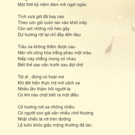
Một thời kỷ niệm đam mê ngọt ngào
Tình xưa giờ đã bay cao
Theo cơn gió cuốn tan vào khói mây
Còn sót những nổi héo gầy
Dư hương rớt lại chỉ đầy đớn đau
Trầu úa không thắm được cau
Nên vôi cũng hóa trắng phau một màu
Kiếp này chẳng mong có nhau
Biết thế sao vẩn trước sau đợi chờ
Tôi ơi , đừng có hoài mơ
Khi đời hiện thực mịt mờ cách xa
Nhiều lần thầm hỏi người ta
Có khi nào chợt biết ra một điều
Cố hương nơi xa những chiều
Có người con gái vẩn nhiều nhớ thương
Nhặt chiếc lá rơi trên đường
Lệ tuôn khóc giấc mộng thường đã tan.