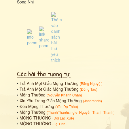
Song Nhi
Các bài thơ tương tự:
•
Trả Anh Một Giấc Mộng Thường
(
Băng Nguyệt
)
•
Trả Anh Một Giấc Mộng Thường
(
Đông Tảo
)
•
Mộng Thường
(
Nguyễn Khánh Chân
)
•
Xin Yêu Trong Giấc Mộng Thường
(
Jacaranda
)
•
Đóa Mộng Thường
(
Yên Dạ Thảo
)
•
Mộng Thường
(
ThanhThanhsingle. Nguyễn Thanh Thanh
)
•
MỘNG THƯỜNG
(
Đời Lạc Xuể
)
•
MỘNG THƯỜNG
(
Lệ Tình
)