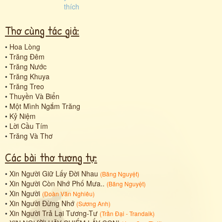
Thơ cùng tác giả:
•
Hoa Lòng
•
Trăng Đêm
•
Trăng Nước
•
Trăng Khuya
•
Trăng Treo
•
Thuyền Và Biển
•
Một Mình Ngắm Trăng
•
Kỷ Niệm
•
Lời Cầu Tím
•
Trăng Và Thơ
Các bài thơ tương tự:
•
Xin Người Giữ Lấy Đời Nhau
(
Băng Nguyệt
)
•
Xin Người Còn Nhớ Phố Mưa..
(
Băng Nguyệt
)
•
Xin Người
(
Đoàn Văn Nghiêu
)
•
Xin Người Đừng Nhớ
(
Sương Anh
)
•
Xin Người Trả Lại Tương-Tư
(
Trần Đại - Trandaik
)