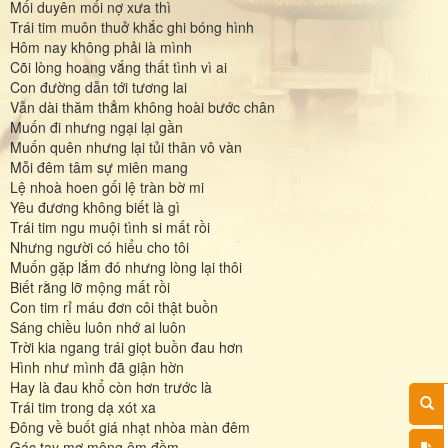
Mối duyên mối nợ xưa thì
Trái tim muôn thuở khắc ghi bóng hình
Hôm nay không phải là mình
Cõi lòng hoang vắng thất tình vì ai
Con đường dẫn tới tương lai
Vẫn dài thăm thẳm không hoài bước chân
Muốn đi nhưng ngại lại gần
Muốn quên nhưng lại tủi thân vô vàn
Mỗi đêm tâm sự miên mang
Lệ nhoà hoen gối lệ tràn bờ mi
Yêu đương không biết là gì
Trái tim ngu muội tình si mất rồi
Nhưng người có hiểu cho tôi
Muốn gặp lắm đó nhưng lòng lại thôi
Biết rằng lỡ mộng mất rồi
Con tim rỉ máu đơn côi thật buồn
Sáng chiều luôn nhớ ai luôn
Trời kia ngang trái giọt buồn đau hơn
Hình như mình đã giận hờn
Hay là đau khổ còn hơn trước là
Trái tim trong dạ xót xa
Đông về buốt giá nhạt nhòa màn đêm
Gác tay mơ mộng êm đềm