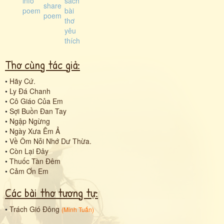
Thơ cùng tác giả:
•
Hãy Cứ.
•
Ly Đá Chanh
•
Cô Giáo Của Em
•
Sợi Buồn Đan Tay
•
Ngập Ngừng
•
Ngày Xưa Êm Ả
•
Về Ôm Nỗi Nhớ Dư Thừa.
•
Còn Lại Đây
•
Thuốc Tàn Đêm
•
Cảm Ơn Em
Các bài thơ tương tự:
•
Trách Gió Đông
(
Minh Tuấn
)