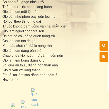
Cớ sao trêu ghẹo nhiều trò
Thân em rũ liệt ốm o càng buồn
Gió làm em mắt lệ tuôn
Gió còn nhơ nhởn bay luồn tóc mai
Rối bời theo tiếng thở dài
Thuốc không dám uống van nài mấy phen
Gió làm nguội chén trà sen
Để em có cớ không quen uống trà
Gió làm em nổi da gà
Xoa dầu chút xíu đã la nóng rần
Gió làm em dáng bần thần
Cháo chưa kịp nuốt như gần muốn nôn
Gió làm em bỗng dưng khôn
Vòi quà đủ thứ , điếng hồn thân anh
Gió ơi van với lòng thành
Em tôi tội lắm sao đành ghé thăm ?
Nov 03-06