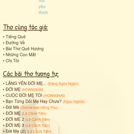
Thơ cùng tác giả:
•
Tiếng Quê
•
Đường Về
•
Bài Thơ Quê Hương
•
Những Con Mắt
•
Chị Tôi
Các bài thơ tương tự:
•
LẶNG YÊN ĐỜI MẸ...
(
Đặng Ngọc Ngận
)
•
ĐỜI MẸ
(
HOANGHAI
)
•
CUỘC ĐỜI MẸ TÔI
(
HOANGHAI
)
•
Bạn Từng Dối Mẹ Hay Chưa?
(
Ngọc Nghĩa
)
•
Đời Mê
(
Donna Mai Hồng Thu
)
•
ĐỜI MẸ
(
Lê Cảnh Tiến
)
•
ĐỜI MẸ 2
(
Lê Cảnh Tiến
)
•
ĐỜI MẸ 3
(
Lê Cảnh Tiến
)
•
Đời Mẹ (2)
(
Lê Cảnh Tiến
)