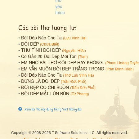
Các bài thơ tương tự:
•
Đôi Dép Nào Cho Ta
(
Lưu Vĩnh Hạ
)
•
ĐÔI DÉP
(
Chưa Biết
)
•
THƯ TÌNH ĐÔI DÉP
(
Nguyên Hữu
)
•
Có Gần 20 Đôi Dép Mới Ton
(
Tlan
)
•
EM NHỚ BÀI THƠ ĐÔI DÉP HAY KHÔNG.
(
Phạm Hoàng Tuyê
•
EM VẪN MUÔN ĐỜI ĐẸP TRẮNG TRONG
(
Trần Minh Hiền
)
•
Đôi Dép Nào Cho Ta
(
Thơ Lưu Vĩnh Hạ
)
•
ĐỪNG LÀ ĐÔI DÉP
(
Trần Đức Phổ
)
•
ĐỜI ĐẸP CÓ CHI BUỒN
(
Trần Đức Phổ
)
•
ĐÔI DÉP MẤT LÚN BÙN
(
Tứ Phong
)
Xem bai tho nay dung Tieng Viet khong dau
Copyright © 2008-2026 T Software Solutions LLC. All rights reserved.