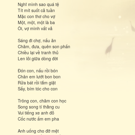
Nghĩ mình sao quá tệ
Tít mít suốt cả tuần
Mặc con thơ cho vợ
Một, một, một là ba
Ôi, vợ mình vất vả
Sáng đi chợ, nấu ăn
Chăm, đưa, quên son phấn
Chiều lại về tranh thủ
Len lỏi giữa dòng đời
Đón con, nấu rồi bón
Chân em lướt bon bon
Rửa bát rồi tắm giặt
Sấy, bím tóc cho con
Trông con, chăm con học
Song song tí thằng cu
Vui tiếng xe anh đỗ
Cốc nước ấm em pha
Anh uống cho đỡ mệt