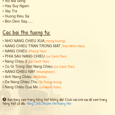
•
Vui Ma Song
•
Hay Suy Ngam
•
Vay Tra
•
Huong Kieu Sa
•
Bon Dem Say......
Cac bai tho tuong tu:
•
NHO NANG CHIEU XUA
(
Hong Duong
)
•
NANG CHIEU TRAN TRONG MAT
(
Tran Minh Hien
)
•
NANG CHIEU
(
Phong Tran
)
•
PHIA SAU NANG CHIEU
(
Le Canh Tien
)
•
Nang Chieu 2
(
Le Canh Tien
)
•
Co Gi Trong Giot Nang Chieu
(
Le Canh Tien
)
•
NANG CHIEU NAY
(
Hoanghoon
)
•
Anh Nang Chieu
(
Mr.Smile
)
•
Da Nang Chieu Thu
(
Ta Thang Hung
)
•
Nang Chieu Cua Me
(
Le Manh Tuan
)
Bạn đang xem trang tiếng Việt không dấu! Click vào link sau để xem trang
tiếng Việt có dấu:
Nắng Chiều Nhuộm Tím Hoàng Hôn