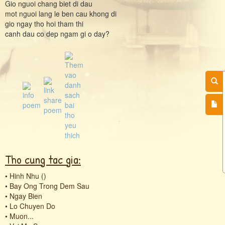
Gio nguoi chang biet di dau
mot nguoi lang le ben cau khong di
gio ngay tho hoi tham thi
canh dau co dep ngam gi o day?
Tho cung tac gia:
•
Hinh Nhu ()
•
Bay Ong Trong Dem Sau
•
Ngay Bien
•
Lo Chuyen Do
•
Muon...