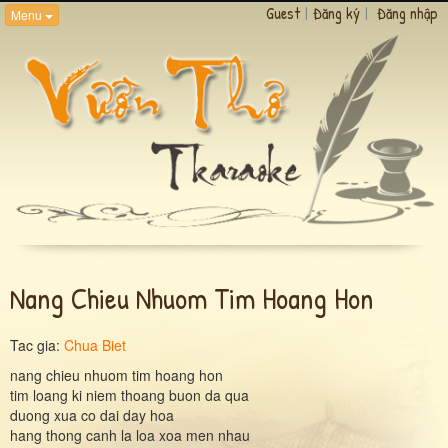
Guest
|
Đăng ký
|
Đăng nhập
Menu
Nang Chieu Nhuom Tim Hoang Hon
Tac gia:
Chua Biet
nang chieu nhuom tim hoang hon
tim loang ki niem thoang buon da qua
duong xua co dai day hoa
hang thong canh la loa xoa men nhau