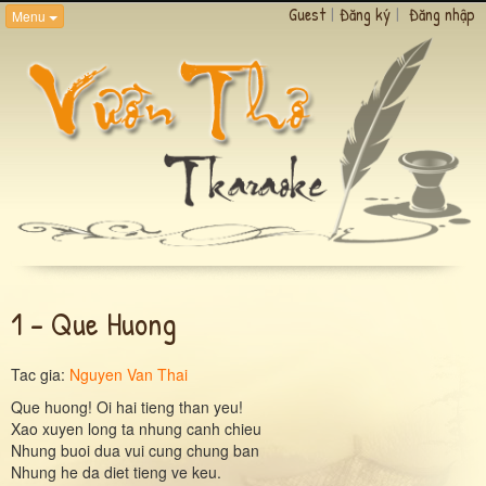
Guest
|
Đăng ký
|
Đăng nhập
Menu
1 - Que Huong
Tac gia:
Nguyen Van Thai
Que huong! Oi hai tieng than yeu!
Xao xuyen long ta nhung canh chieu
Nhung buoi dua vui cung chung ban
Nhung he da diet tieng ve keu.