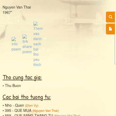
Nguyen Van Thai
1967*
Tho cung tac gia:
•
Thu Buon
Cac bai tho tuong tu:
•
Nho - Quen
(
Dien Vy
)
•
395 - QUE MUA
(
Nguyen Van Thai
)
•
559 - QUE SANG THANG TU
(
Nguyen Van Thai
)