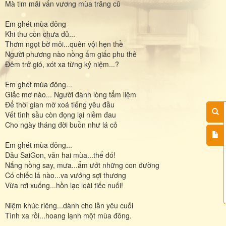
Mà tim mãi vấn vương mùa trăng cũ
Em ghét mùa đông
Khi thu còn chưa đủ...
Thơm ngọt bờ môi...quên vội hẹn thề
Người phương nào nồng ấm giấc phu thê
Đêm trở gió, xót xa từng kỷ niệm...?
Em ghét mùa đông...
Giấc mơ nào... Người đành lòng tẩm liệm
Để thời gian mờ xoá tiếng yêu đầu
Vết tình sầu còn đọng lại niềm đau
Cho ngày tháng đời buồn như lá cỏ
Em ghét mùa đông...
Dẫu SaiGon, vẫn hai mùa...thế đó!
Nắng nồng say, mưa...ẩm ướt những con đường
Có chiếc lá nào...va vướng sợi thương
Vừa rơi xuống...hồn lạc loài tiếc nuối!
Niệm khúc riêng...dành cho lần yêu cuối
Tình xa rồi...hoang lạnh một mùa đông.