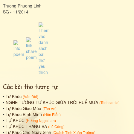
Truong Phuong Linh
SG - 11/2014
Các bài thơ tương tự:
•
Từ Khúc
(
Vân Đài
)
•
NGHE TƯƠNG TƯ KHÚC GIỮA TRỜI HUẾ MƯA
(
Trinhcamle
)
•
Tự Khúc Giao Mùa
(
Tấn An
)
•
Tự Khúc Bình Minh
(
Hồn Biển
)
•
TỰ KHÚC
(
Hương Ngọc Lan
)
•
TỰ KHÚC THÁNG BA
(
Lê Công
)
•
Tự Khúc Cho Ngày Sinh
(
Quách Tỉnh Xuân Trường
)