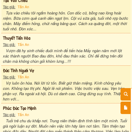
Tựa Vào Chiều
Tác giả:
Tấn An
Tựa vào chiều tôi ngắm hoàng hôn. Con dốc cũ, bỗng nao lòng hoài
niệm. Bữa cơm quê canh dền ngọt lịm. Cội vú sữa già, tuổi nhỏ rợp bước
chân. Mây điểm hồng, chút nắng bâng quơ. Cách xa quãng đời, một thời
tuổi nhỏ. Đòn xóc...
Thuyết Tiến Hóa
Tác giả:
Tấn An
Vượn đã hy sinh chiếc đuôi mình để tiến hóa Mấy ngàn năm mới lột
xác thành người Bao đau đớn, khổ đau thân xác. Chỉ để đứng trên đôi
chân mà không chùn gối khòm lưng...!!!
Đức Tính Người Vợ
Tác giả:
Tấn An
Vợ luôn ôn hòa. Nói lời từ tốn. Biết giữ thân miệng. Kính chồng yêu
con. Không tạo thị phi. Ngồi lê nói phiếm. Việc trước việc sau. Vẹn tròn
phận vợ. Ra ngoài xã hội. Dù có danh cao. Cũng đừng suy tính. Thiệt
hơn với...
Phúc Đức Tạo Mệnh
Tác giả:
Tấn An
Tuổi trẻ chu du khắp nơi. Trung niên thiền định tĩnh tâm một mình. Tuổi
già ngồi luận sự đời. Muốn nên việc lớn hãy làm nơi tâm. Tâm thiện tạo
phúc đức dầy. Người đời cảm mến thánh thần cảm thương. Việc làm luôn