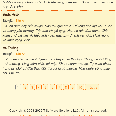
Nghĩa đá vàng chan chứa. Tình trĩu nặng trăm năm. Bước chân xuân nhè
nhẹ. Anh khẽ...
Xuân Muộn
Tác giả:
Tấn An
Xuân năm nay đến muộn. Sao lâu quá em à. Để lòng anh dịu vợi. Xuân
về mang yêu thương. Trời cao và gió lộng. Hẹn hò đón đưa nhau. Chờ
xuân chờ bất tận. Ai hiểu anh xuân này. Em ơi anh vẫn đợi. Hoài mong
và khát vọng. Anh...
Vô Thường
Tác giả:
Tấn An
Vì chúng ta mê muội. Quên mất chuyện vô thường. Không nuôi dưỡng
tình thương. Lòng căm phẫn có mặt. Khi ta nhắm mắt lại. Tự quán chiếu
trong ta. Mọi sự đều thay đổi. Ta gọi là vô thường. Như nước sông thay
đổi. Mãi trôi...
1
2
3
4
5
6
7
8
9
10
Tiếp >>
Copyright © 2008-2026 T Software Solutions LLC. All rights reserved.