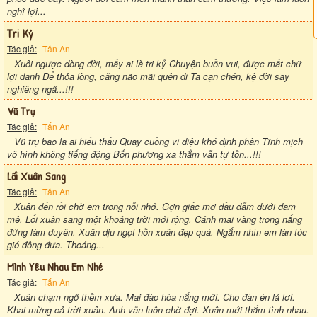
nghĩ lợi...
Tri Kỷ
Tác giả:
Tấn An
Xuôi ngược dòng đời, mấy ai là tri kỷ Chuyện buồn vui, được mất chữ
lợi danh Để thỏa lòng, căng não mãi quên đi Ta cạn chén, kệ đời say
nghiêng ngã...!!!
Vũ Trụ
Tác giả:
Tấn An
Vũ trụ bao la ai hiểu thấu Quay cuồng vi diệu khó định phân Tĩnh mịch
vô hình không tiếng động Bốn phương xa thẳm vẫn tự tồn...!!!
Lối Xuân Sang
Tác giả:
Tấn An
Xuân đến rồi chờ em trong nỗi nhớ. Gợn giấc mơ đầu đẫm dưới đam
mê. Lối xuân sang một khoảng trời mới rộng. Cánh mai vàng trong nắng
đứng làm duyên. Xuân dịu ngọt hồn xuân đẹp quá. Ngắm nhìn em làn tóc
gió đông đưa. Thoáng...
Mình Yêu Nhau Em Nhé
Tác giả:
Tấn An
Xuân chạm ngõ thềm xưa. Mai đào hòa nắng mới. Cho đàn én lả lơi.
Khai mừng cả trời xuân. Anh vẫn luôn chờ đợi. Xuân mới thắm tình nhau.