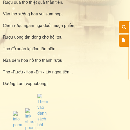
Ruợu đùa thơ thiệt quả thần tiên.
Vần thơ xướng họa vui sum họp,
Chén rượu ngâm nga đuổi muộn phiền,
Rượu uống tàn đông chờ hội tết,
Thơ đề xuân lại đón tân niên.
Nửa đêm hoa nở thơ thành rượu,
Thơ -Rượu -Hoa -Em - túy ngọa tiền...
Dương Lam[vophubong]