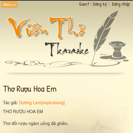
Guest
|
Đăng ký
|
Đăng nhập
Menu
Thơ Rượu Hoa Em
Tác giả:
Dương Lam[vophubong]
THƠ RƯỢU HOA EM
Thơ đổi rượu ngâm uống đả ghiền,