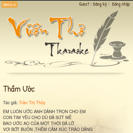
Guest
|
Đăng ký
|
Đăng nhập
Menu
Thầm Ước
Tác giả:
Trần Thị Thủy
EM LUÔN ƯỚC ANH DÀNH TRỌN CHO EM
CON TIM YÊU CHO DÙ ĐÃ SỨT MẺ
BAO ƯỚC AO CỦA MỘT THỜI ĐÃ LỠ
VƠI BỚT BUỒN ,THÊM CẢM XÚC TRÀO DÂNG