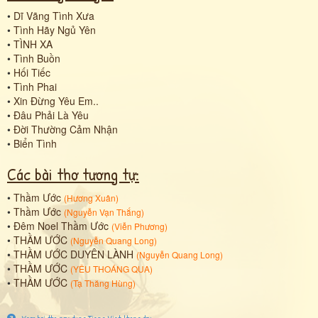
•
Dĩ Vãng Tình Xưa
•
Tình Hãy Ngủ Yên
•
TÌNH XA
•
Tình Buồn
•
Hối Tiếc
•
Tình Phai
•
Xin Đừng Yêu Em..
•
Đâu Phải Là Yêu
•
Đời Thường Cảm Nhận
•
Biển Tình
Các bài thơ tương tự:
•
Thầm Ước
(
Hương Xuân
)
•
Thầm Ước
(
Nguyễn Vạn Thắng
)
•
Đêm Noel Thầm Ước
(
Viễn Phương
)
•
THẦM ƯỚC
(
Nguyễn Quang Long
)
•
THẦM ƯỚC DUYÊN LÀNH
(
Nguyễn Quang Long
)
•
THẦM ƯỚC
(
YÊU THOÁNG QUA
)
•
THẦM ƯỚC
(
Tạ Thăng Hùng
)