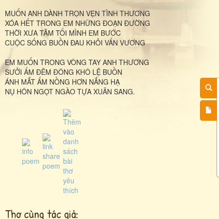
MUỐN ANH DÀNH TRỌN VẸN TÌNH THƯƠNG
XÓA HẾT TRONG EM NHỮNG ĐOẠN ĐƯỜNG
THỜI XƯA TĂM TỐI MÌNH EM BƯỚC
CUỘC SỐNG BUỒN ĐAU KHỎI VẤN VƯƠNG
EM MUỐN TRONG VÒNG TAY ANH THƯƠNG
SƯỞI ẤM ĐÊM ĐÔNG KHÔ LỆ BUỒN
ÁNH MẮT ẤM NỒNG HƠN NẮNG HẠ
NỤ HÔN NGỌT NGÀO TỰA XUÂN SANG.
Thơ cùng tác giả: