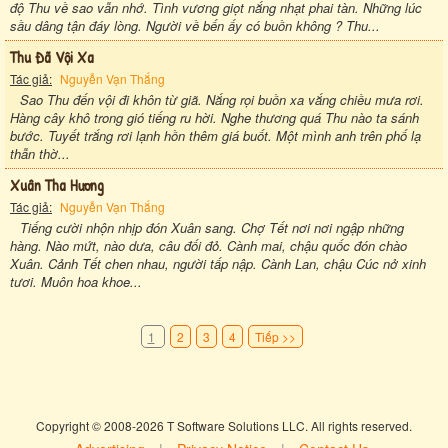
độ Thu về sao vẫn nhớ. Tình vương giọt nắng nhạt phai tàn. Những lúc
sầu dâng tận đáy lòng. Người về bến ấy có buồn không ? Thu...
Thu Đã Vội Xa
Tác giả:
Nguyễn Vạn Thắng
Sao Thu đến vội đi khôn từ giã. Nắng rọi buồn xa vắng chiều mưa rơi.
Hàng cây khô trong gió tiếng ru hời. Nghe thương quá Thu nào ta sánh
bước. Tuyết trắng rơi lạnh hồn thêm giá buốt. Một mình anh trên phố lạ
thẫn thờ...
Xuân Tha Hương
Tác giả:
Nguyễn Vạn Thắng
Tiếng cười nhộn nhịp đón Xuân sang. Chợ Tết nơi nơi ngập những
hàng. Nào mứt, nào dưa, câu đối đỏ. Cành mai, chậu quốc đón chào
Xuân. Cảnh Tết chen nhau, người tấp nập. Cành Lan, chậu Cúc nở xinh
tươi. Muôn hoa khoe...
1
2
3
4
Tiếp >>
Copyright © 2008-2026 T Software Solutions LLC. All rights reserved.