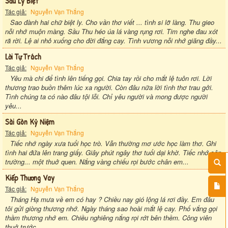
Sầu Ly Biệt
Tác giả:
Nguyễn Vạn Thắng
Sao đành hai chữ biệt ly. Cho vần thơ viết ... tình si lỡ làng. Thu gieo
nỗi nhớ muộn màng. Sầu Thu héo úa lá vàng rụng rơi. Tim nghe đau xót
rã rời. Lệ ai nhỏ xuống cho đời đắng cay. Tình vương nỗi nhớ giăng đầy...
Lời Tự Trách
Tác giả:
Nguyễn Vạn Thắng
Yêu mà chi để tình lên tiếng gọi. Chia tay rồi cho mắt lệ tuôn rơi. Lời
thương trao buồn thêm lúc xa người. Còn đâu nữa lời tình thơ trau gởi.
Tình chúng ta có nào đâu tội lỗi. Chỉ yêu người và mong được người
yêu...
Sài Gòn Kỷ Niệm
Tác giả:
Nguyễn Vạn Thắng
Tiếc nhớ ngày xưa tuổi học trò. Vẫn thường mơ ước học làm thơ. Ghi
tình hai đứa lên trang giấy. Giây phút ngây thơ tuổi dại khờ. Tiếc nhớ sân
trường... một thuở quen. Nắng vàng chiếu rọi bước chân em...
Kiếp Thương Vay
Tác giả:
Nguyễn Vạn Thắng
Tháng Hạ mưa về em có hay ? Chiều nay gió lộng lá rơi đầy. Em đâu
tôi gửi giòng thương nhớ. Ngày tháng sao hoài mắt lệ cay. Phố vắng gọi
thầm thương nhớ em. Chiều nghiêng nắng rọi rớt bên thềm. Công viên
thuở trước...