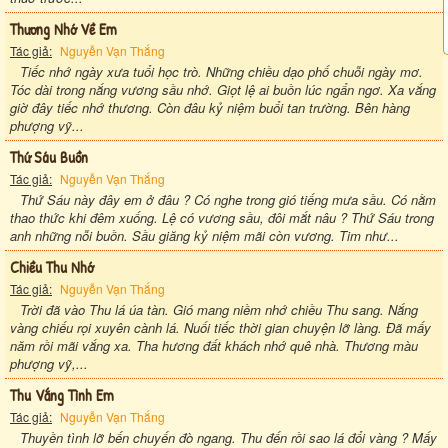
Thương Nhớ Về Em
Tác giả:
Nguyễn Vạn Thắng
Tiếc nhớ ngày xưa tuổi học trò. Những chiều dạo phố chuỗi ngày mơ.
Tóc dài trong nắng vương sầu nhớ. Giọt lệ ai buồn lúc ngẩn ngơ. Xa vắng
giờ đây tiếc nhớ thương. Còn đâu kỷ niệm buổi tan trường. Bên hàng
phượng vỹ...
Thứ Sáu Buồn
Tác giả:
Nguyễn Vạn Thắng
Thứ Sáu này đây em ở đâu ? Có nghe trong gió tiếng mưa sầu. Có nằm
thao thức khi đêm xuống. Lệ có vương sầu, đôi mắt nâu ? Thứ Sáu trong
anh những nỗi buồn. Sầu giăng kỷ niệm mãi còn vương. Tim như...
Chiều Thu Nhớ
Tác giả:
Nguyễn Vạn Thắng
Trời đã vào Thu lá úa tàn. Gió mang niềm nhớ chiều Thu sang. Nắng
vàng chiếu rọi xuyên cành lá. Nuối tiếc thời gian chuyện lỡ làng. Đã mấy
năm rồi mãi vắng xa. Tha hương đất khách nhớ quê nhà. Thương màu
phượng vỹ,...
Thu Vắng Tình Em
Tác giả:
Nguyễn Vạn Thắng
Thuyền tình lỡ bến chuyến đò ngang. Thu đến rồi sao lá đổi vàng ? Mấy