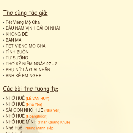
Thơ cùng tác giả:
•
Tết Viếng Mộ Cha
•
ĐẦU NĂM VỊNH CÁI OI NHÀ!
•
KHÔNG ĐỀ
•
BAN MAI
•
TẾT VIẾNG MỘ CHA
•
TÌNH BUỒN
•
TỰ SƯỚNG
•
THƠ KỸ NIỆM NGÀY 27 - 2
•
PHỤ NỮ LÀ GIAI NHÂN
•
ANH KỂ EM NGHE
Các bài thơ tương tự:
•
NHỚ HUẾ
(
LÊ VĂN HUY
)
•
NHỚ HUẾ
(
Nhã Yên
)
•
SÀI GÒN NHỚ HUẾ
(
Nhã Yên
)
•
NHỚ HUẾ
(
Hoanghoon
)
•
NHỚ HUẾ MÌNH
(
Phan Quang Khuê
)
•
Nhớ Huế
(
Phùng Mạnh Tiếp
)