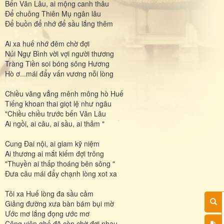
Bến Văn Lâu, ai mộng canh thâu
Để chuông Thiên Mụ ngân lâu
Để buồn để nhớ để sầu lắng thêm
Ai xa huế nhớ đêm chờ đợi
Núi Ngự Bình vời vợi người thương
Tràng Tiền soi bóng sông Hương
Hò ơ...mái đẩy vấn vương nỗi lòng
Chiều văng vẳng mênh mông hò Huế
Tiếng khoan thai giọt lệ như ngâu
"Chiều chiều trước bến Văn Lâu
Ai ngồi, ai câu, ai sầu, ai thảm "
Cung Đai nội, ai giam kỹ niệm
Ai thương ai mắt kiếm đợi trông
"Thuyền ai thấp thoáng bên sông "
Đưa câu mái đẩy chạnh lòng xot xa
Tôi xa Huế lòng đa sầu cảm
Giảng đường xưa bàn bám bụi mờ
Ước mơ lắng đọng ước mơ
Công viên ghế đã còn chờ đợi nhau...