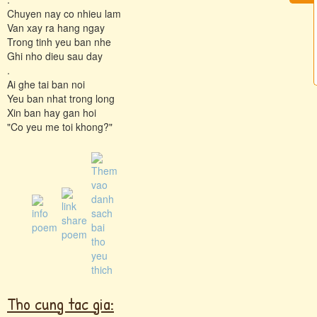
Chuyen nay co nhieu lam
Van xay ra hang ngay
Trong tinh yeu ban nhe
Ghi nho dieu sau day
.
Ai ghe tai ban noi
Yeu ban nhat trong long
Xin ban hay gan hoi
"Co yeu me toi khong?"
Tho cung tac gia: