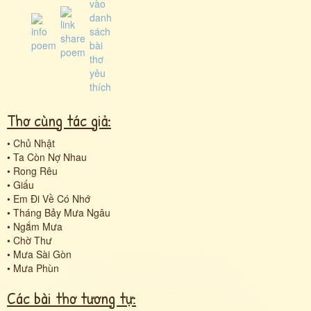
Thơ cùng tác giả:
•
Chủ Nhật
•
Ta Còn Nợ Nhau
•
Rong Rêu
•
Giấu
•
Em Đi Về Có Nhớ
•
Tháng Bảy Mưa Ngâu
•
Ngắm Mưa
•
Chờ Thư
•
Mưa Sài Gòn
•
Mưa Phùn
Các bài thơ tương tự: