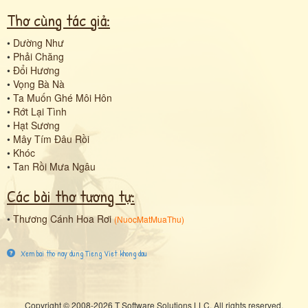
Thơ cùng tác giả:
•
Dường Như
•
Phải Chăng
•
Đổi Hương
•
Vọng Bà Nà
•
Ta Muốn Ghé Môi Hôn
•
Rớt Lại Tình
•
Hạt Sương
•
Mây Tím Đâu Rồi
•
Khóc
•
Tan Rồi Mưa Ngâu
Các bài thơ tương tự:
•
Thương Cánh Hoa Rơi
(
NuocMatMuaThu
)
Xem bai tho nay dung Tieng Viet khong dau
Copyright © 2008-2026 T Software Solutions LLC. All rights reserved.