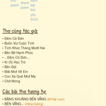
Thơ cùng tác giả:
•
Đêm Cô Đơn
•
Buồn Vui Cuộc Tình
•
Tình Khúc Tháng Mười Hai
•
Bến Bờ Hạnh Phúc
•
...Đêm Cô Đơn...
•
Kí Ức Học Trò
•
Bến Đợi
•
Mãi Nhớ Về Em
•
Con Xa Quê Nhớ Mẹ
•
Chờ Mong
Các bài thơ tương tự:
•
BÂNG KHUÂNG BẾN VẮNG
(
Đỗ Mỹ Loan
)
•
BẾN VẮNG...
(
Hồng Dương
)