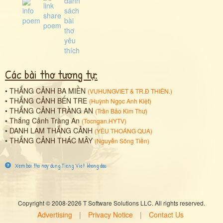
Các bài thơ tương tự:
•
THẮNG CẢNH BA MIỀN
(
VUHUNGVIET
&
TR.Đ THIÊN.
)
•
THẮNG CẢNH BẾN TRE
(
Huỳnh Ngọc Anh Kiệt
)
•
THẮNG CẢNH TRÀNG AN
(
Trần Bảo Kim Thư
)
•
Thắng Cảnh Tràng An
(
Tocngan.HYTV
)
•
DANH LAM THẮNG CẢNH
(
YÊU THOÁNG QUA
)
•
THẮNG CẢNH THÁC MÂY
(
Nguyễn Sông Tiền
)
Xem bai tho nay dung Tieng Viet khong dau
Copyright © 2008-2026 T Software Solutions LLC. All rights reserved.
Advertising
|
Privacy Notice
|
Contact Us