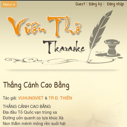
Guest
|
Đăng ký
|
Đăng nhập
Menu
Thắng Cảnh Cao Bằng
Tác giả:
VUHUNGVIET
&
TR Đ. THIÊN
THẮNG CẢNH CAO BẰNG
Địa đầu Tổ Quốc vạn trùng xa
Đường uốn quanh co tựa khúc Xà
Non thẳm mênh mông rền suối hát