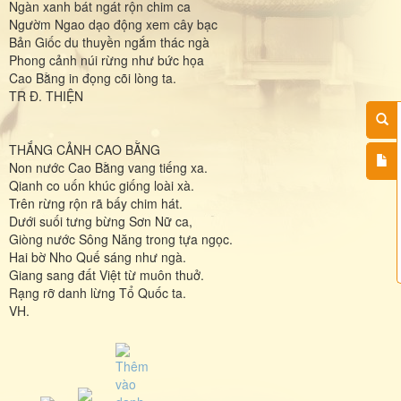
Ngàn xanh bát ngát rộn chim ca
Ngườm Ngao dạo động xem cây bạc
Bản Giốc du thuyền ngắm thác ngà
Phong cảnh núi rừng như bức họa
Cao Bằng in đọng cõi lòng ta.
TR Đ. THIỆN
THẮNG CẢNH CAO BẰNG
Non nước Cao Bằng vang tiếng xa.
Qianh co uốn khúc giống loài xà.
Trên rừng rộn rã bấy chim hát.
Dưới suối tưng bừng Sơn Nữ ca,
Giòng nước Sông Năng trong tựa ngọc.
Hai bờ Nho Quế sáng như ngà.
Giang sang đất Việt từ muôn thuở.
Rạng rỡ danh lừng Tổ Quốc ta.
VH.